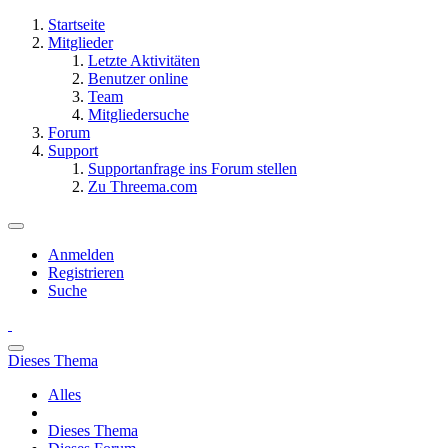
Startseite
Mitglieder
Letzte Aktivitäten
Benutzer online
Team
Mitgliedersuche
Forum
Support
Supportanfrage ins Forum stellen
Zu Threema.com
Anmelden
Registrieren
Suche
Dieses Thema
Alles
Dieses Thema