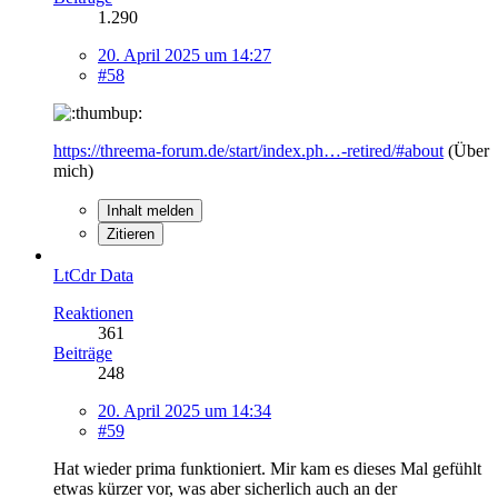
1.290
20. April 2025 um 14:27
#58
https://threema-forum.de/start/index.ph…-retired/#about
(Über
mich)
Inhalt melden
Zitieren
LtCdr Data
Reaktionen
361
Beiträge
248
20. April 2025 um 14:34
#59
Hat wieder prima funktioniert. Mir kam es dieses Mal gefühlt
etwas kürzer vor, was aber sicherlich auch an der