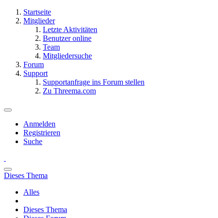
Startseite
Mitglieder
Letzte Aktivitäten
Benutzer online
Team
Mitgliedersuche
Forum
Support
Supportanfrage ins Forum stellen
Zu Threema.com
Anmelden
Registrieren
Suche
Dieses Thema
Alles
Dieses Thema