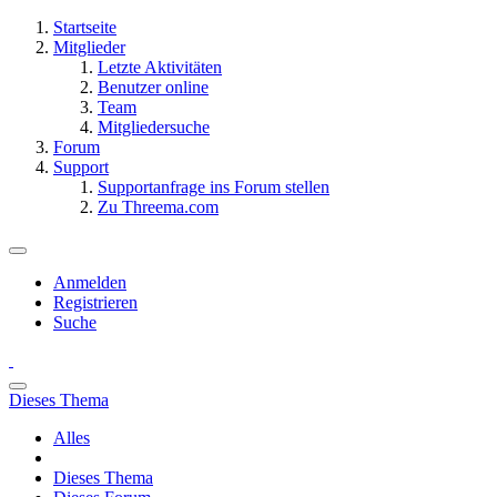
Startseite
Mitglieder
Letzte Aktivitäten
Benutzer online
Team
Mitgliedersuche
Forum
Support
Supportanfrage ins Forum stellen
Zu Threema.com
Anmelden
Registrieren
Suche
Dieses Thema
Alles
Dieses Thema