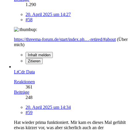
1.290
20. April 2025 um 14:27
#58
https://threema-forum.de/start/index.ph…-retired/#about
(Über
mich)
Inhalt melden
Zitieren
LtCdr Data
Reaktionen
361
Beiträge
248
20. April 2025 um 14:34
#59
Hat wieder prima funktioniert. Mir kam es dieses Mal gefühlt
etwas kürzer vor, was aber sicherlich auch an der