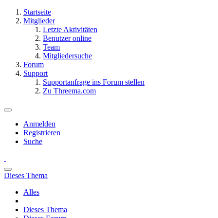
Startseite
Mitglieder
Letzte Aktivitäten
Benutzer online
Team
Mitgliedersuche
Forum
Support
Supportanfrage ins Forum stellen
Zu Threema.com
Anmelden
Registrieren
Suche
Dieses Thema
Alles
Dieses Thema