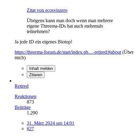
Zitat von ecosviszero
Übrigens kann man doch wenn man mehrere
eigene Threema-IDs hat auch mehrmals
teilnehmen?
Ja jede ID ein eigenes Biotop!
https://threema-forum.de/start/index.ph…-retired/#about
(Über
mich)
Inhalt melden
Zitieren
Retired
Reaktionen
873
Beiträge
1.290
31. März 2024 um 14:01
#27