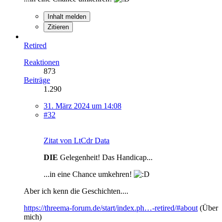
Inhalt melden
Zitieren
Retired
Reaktionen
873
Beiträge
1.290
31. März 2024 um 14:08
#32
Zitat von LtCdr Data
DIE
Gelegenheit! Das Handicap...
...in eine Chance umkehren!
Aber ich kenn die Geschichten....
https://threema-forum.de/start/index.ph…-retired/#about
(Über
mich)