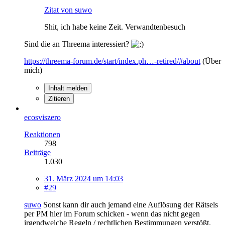
Zitat von suwo
Shit, ich habe keine Zeit. Verwandtenbesuch
Sind die an Threema interessiert?
https://threema-forum.de/start/index.ph…-retired/#about
(Über
mich)
Inhalt melden
Zitieren
ecosviszero
Reaktionen
798
Beiträge
1.030
31. März 2024 um 14:03
#29
suwo
Sonst kann dir auch jemand eine Auflösung der Rätsels
per PM hier im Forum schicken - wenn das nicht gegen
irgendwelche Regeln / rechtlichen Bestimmungen verstößt.