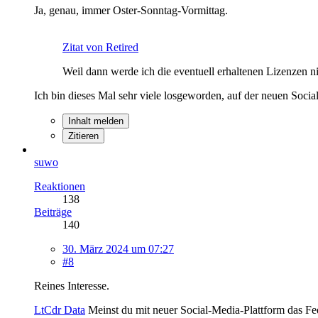
Ja, genau, immer Oster-Sonntag-Vormittag.
Zitat von Retired
Weil dann werde ich die eventuell erhaltenen Lizenzen nic
Ich bin dieses Mal sehr viele losgeworden, auf der neuen Socia
Inhalt melden
Zitieren
suwo
Reaktionen
138
Beiträge
140
30. März 2024 um 07:27
#8
Reines Interesse.
LtCdr Data
Meinst du mit neuer Social-Media-Plattform das F