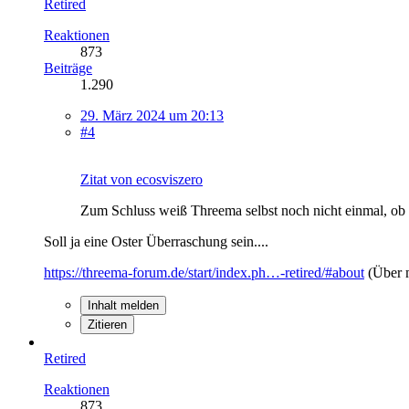
Retired
Reaktionen
873
Beiträge
1.290
29. März 2024 um 20:13
#4
Zitat von ecosviszero
Zum Schluss weiß Threema selbst noch nicht einmal, ob s
Soll ja eine Oster Überraschung sein....
https://threema-forum.de/start/index.ph…-retired/#about
(Über 
Inhalt melden
Zitieren
Retired
Reaktionen
873