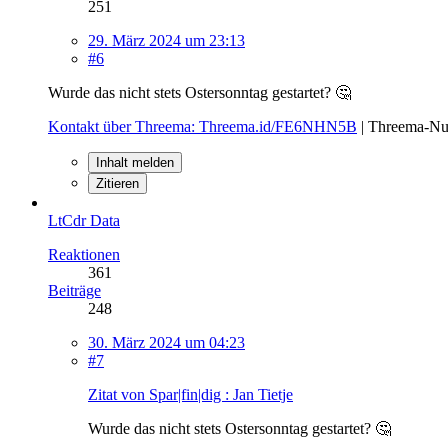
251
29. März 2024 um 23:13
#6
Wurde das nicht stets Ostersonntag gestartet? 🤔
Kontakt über Threema: Threema.id/FE6NHN5B
| Threema-Nut
Inhalt melden
Zitieren
LtCdr Data
Reaktionen
361
Beiträge
248
30. März 2024 um 04:23
#7
Zitat von Spar|fin|dig : Jan Tietje
Wurde das nicht stets Ostersonntag gestartet? 🤔