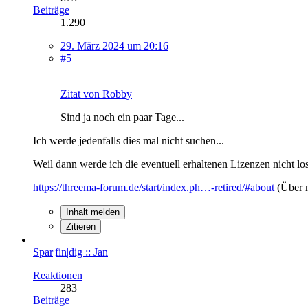
Beiträge
1.290
29. März 2024 um 20:16
#5
Zitat von Robby
Sind ja noch ein paar Tage...
Ich werde jedenfalls dies mal nicht suchen...
Weil dann werde ich die eventuell erhaltenen Lizenzen nicht los 
https://threema-forum.de/start/index.ph…-retired/#about
(Über 
Inhalt melden
Zitieren
Spar|fin|dig :: Jan
Reaktionen
283
Beiträge