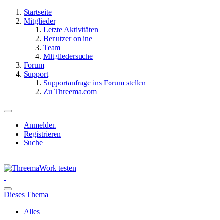
Startseite
Mitglieder
Letzte Aktivitäten
Benutzer online
Team
Mitgliedersuche
Forum
Support
Supportanfrage ins Forum stellen
Zu Threema.com
Anmelden
Registrieren
Suche
Dieses Thema
Alles