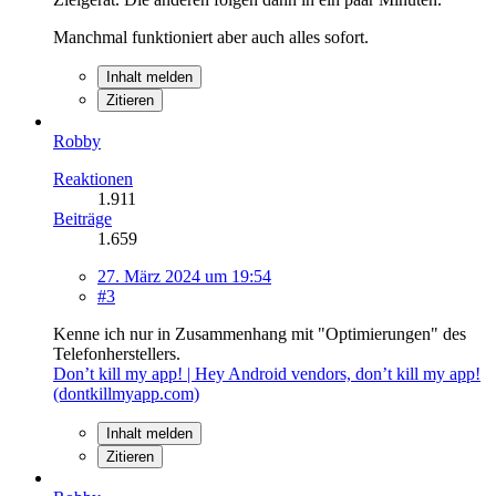
Manchmal funktioniert aber auch alles sofort.
Inhalt melden
Zitieren
Robby
Reaktionen
1.911
Beiträge
1.659
27. März 2024 um 19:54
#3
Kenne ich nur in Zusammenhang mit "Optimierungen" des
Telefonherstellers.
Don’t kill my app! | Hey Android vendors, don’t kill my app!
(dontkillmyapp.com)
Inhalt melden
Zitieren