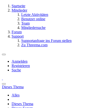
Startseite
Mitglieder
Letzte Aktivitäten
Benutzer online
Team
Mitgliedersuche
Forum
Support
Supportanfrage ins Forum stellen
Zu Threema.com
Anmelden
Registrieren
Suche
Dieses Thema
Alles
Dieses Thema