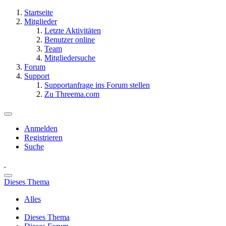
Startseite
Mitglieder
Letzte Aktivitäten
Benutzer online
Team
Mitgliedersuche
Forum
Support
Supportanfrage ins Forum stellen
Zu Threema.com
Anmelden
Registrieren
Suche
Dieses Thema
Alles
Dieses Thema