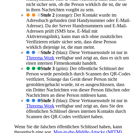
nicht sicher sein, ob die Person wirklich die ist, die sie
in ihren Nachrichten vorgibt zu sein.
Stufe 2
(orange): Der Kontakt wurde im
Adressbuch gefunden (mit Handynummer oder E-Mail-
Adresse). Da der Server Handynummern und E-Mail-
Adressen prüft (SMS bzw. E-Mail mit
Aktivierungslink), kann man sich ohne zusätzliches
Verifizieren relativ sicher sein, dass diese Person
wirklich diejenige ist, die man meint.
Stufe 2
(blau): Diese Vertrauensstufe ist nur in
Threema Work
verfügbar und zeigt an, dass es sich um
einen internen Firmenkontakt handelt.
Stufe 3
(grün): Der öffentliche Schlüssel der
Person wurde persönlich durch Scannen des QR-Codes
verifiziert. Solange das Gerät dieser Person nicht
gestohlen/gehackt wurde, ist es ausgeschlossen, dass
ein Dritter Nachrichten von dieser Person fälschen oder
Nachrichten an diese Person mitlesen kann.
Stufe 3
(blau): Diese Vertrauensstufe ist nur in
Threema Work
verfügbar und zeigt an, dass Sie den
öffentlichen Schlüssel dieses internen Kontakts durch
Scannen des QR-Codes verifiziert haben.
Wenn Sie die falschen öffentlichen Schlüssel haben, kann
theoretisch eine sog.
Man-in-the-Middle-Attacke (MITM)