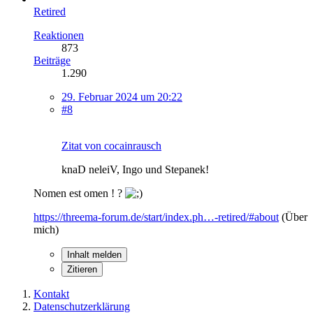
Retired
Reaktionen
873
Beiträge
1.290
29. Februar 2024 um 20:22
#8
Zitat von cocainrausch
knaD neleiV, Ingo und Stepanek!
Nomen est omen ! ?
https://threema-forum.de/start/index.ph…-retired/#about
(Über
mich)
Inhalt melden
Zitieren
Kontakt
Datenschutzerklärung