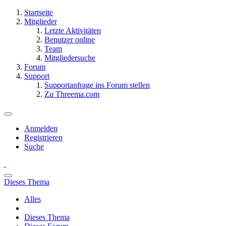
Startseite
Mitglieder
Letzte Aktivitäten
Benutzer online
Team
Mitgliedersuche
Forum
Support
Supportanfrage ins Forum stellen
Zu Threema.com
Anmelden
Registrieren
Suche
Dieses Thema
Alles
Dieses Thema