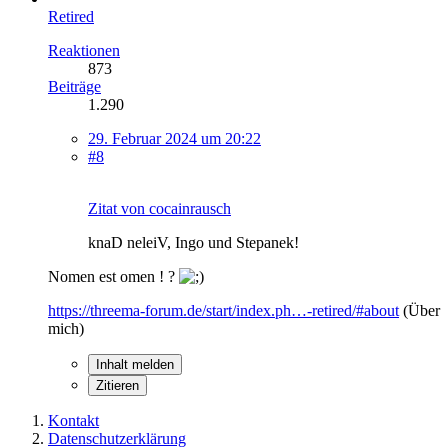
Retired
Reaktionen
873
Beiträge
1.290
29. Februar 2024 um 20:22
#8
Zitat von cocainrausch
knaD neleiV, Ingo und Stepanek!
Nomen est omen ! ?
https://threema-forum.de/start/index.ph…-retired/#about
(Über
mich)
Inhalt melden
Zitieren
Kontakt
Datenschutzerklärung