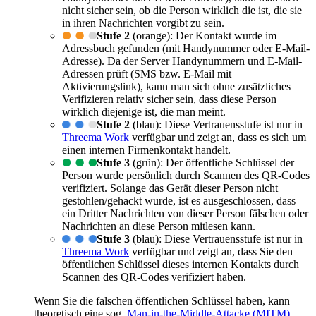
nicht sicher sein, ob die Person wirklich die ist, die sie
in ihren Nachrichten vorgibt zu sein.
Stufe 2
(orange): Der Kontakt wurde im
Adressbuch gefunden (mit Handynummer oder E-Mail-
Adresse). Da der Server Handynummern und E-Mail-
Adressen prüft (SMS bzw. E-Mail mit
Aktivierungslink), kann man sich ohne zusätzliches
Verifizieren relativ sicher sein, dass diese Person
wirklich diejenige ist, die man meint.
Stufe 2
(blau): Diese Vertrauensstufe ist nur in
Threema Work
verfügbar und zeigt an, dass es sich um
einen internen Firmenkontakt handelt.
Stufe 3
(grün): Der öffentliche Schlüssel der
Person wurde persönlich durch Scannen des QR-Codes
verifiziert. Solange das Gerät dieser Person nicht
gestohlen/gehackt wurde, ist es ausgeschlossen, dass
ein Dritter Nachrichten von dieser Person fälschen oder
Nachrichten an diese Person mitlesen kann.
Stufe 3
(blau): Diese Vertrauensstufe ist nur in
Threema Work
verfügbar und zeigt an, dass Sie den
öffentlichen Schlüssel dieses internen Kontakts durch
Scannen des QR-Codes verifiziert haben.
Wenn Sie die falschen öffentlichen Schlüssel haben, kann
theoretisch eine sog.
Man-in-the-Middle-Attacke (MITM)