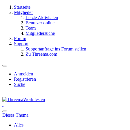
Startseite
Mitglieder
Letzte Aktivitäten
Benutzer online
Team
Mitgliedersuche
Forum
Support
Supportanfrage ins Forum stellen
Zu Threema.com
Anmelden
Registrieren
Suche
Dieses Thema
Alles