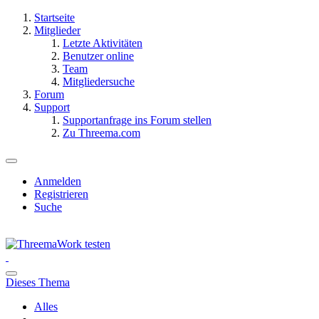
Startseite
Mitglieder
Letzte Aktivitäten
Benutzer online
Team
Mitgliedersuche
Forum
Support
Supportanfrage ins Forum stellen
Zu Threema.com
Anmelden
Registrieren
Suche
Dieses Thema
Alles