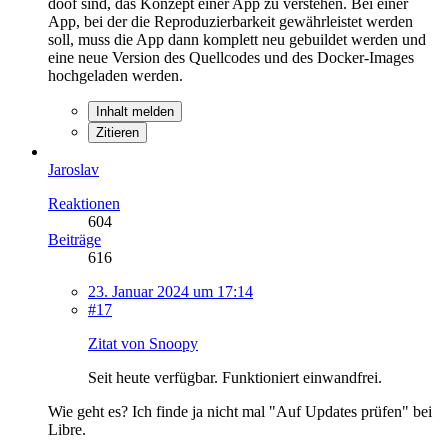
doof sind, das Konzept einer App zu verstehen. Bei einer
App, bei der die Reproduzierbarkeit gewährleistet werden
soll, muss die App dann komplett neu gebuildet werden und
eine neue Version des Quellcodes und des Docker-Images
hochgeladen werden.
Inhalt melden
Zitieren
Jaroslav
Reaktionen
604
Beiträge
616
23. Januar 2024 um 17:14
#17
Zitat von Snoopy
Seit heute verfügbar. Funktioniert einwandfrei.
Wie geht es? Ich finde ja nicht mal "Auf Updates prüfen" bei
Libre.