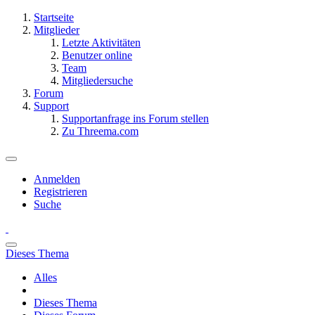
Startseite
Mitglieder
Letzte Aktivitäten
Benutzer online
Team
Mitgliedersuche
Forum
Support
Supportanfrage ins Forum stellen
Zu Threema.com
Anmelden
Registrieren
Suche
Dieses Thema
Alles
Dieses Thema