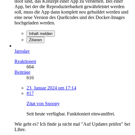
doof sind, das Konzept einer App zu verstehen. Bei einer
App, bei der die Reproduzierbarkeit gewährleistet werden
soll, muss die App dann komplett neu gebuildet werden und
eine neue Version des Quellcodes und des Docker-Images
hochgeladen werden.
Inhalt melden
Zitieren
Jaroslav
Reaktionen
604
Beiträge
616
23. Januar 2024 um 17:14
#17
Zitat von Snoopy
Seit heute verfügbar. Funktioniert einwandfrei.
Wie geht es? Ich finde ja nicht mal "Auf Updates prüfen" bei
Libre.