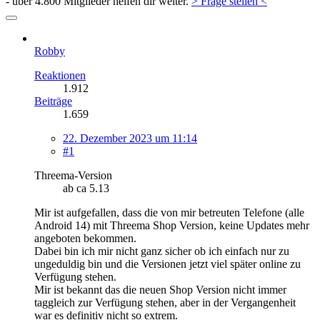
- über 4.800 Mitglieder helfen dir weiter.
> Frage stellen <
Robby
Reaktionen
1.912
Beiträge
1.659
22. Dezember 2023 um 11:14
#1
Threema-Version
ab ca 5.13
Mir ist aufgefallen, dass die von mir betreuten Telefone (alle
Android 14) mit Threema Shop Version, keine Updates mehr
angeboten bekommen.
Dabei bin ich mir nicht ganz sicher ob ich einfach nur zu
ungeduldig bin und die Versionen jetzt viel später online zu
Verfügung stehen.
Mir ist bekannt das die neuen Shop Version nicht immer
taggleich zur Verfügung stehen, aber in der Vergangenheit
war es definitiv nicht so extrem.