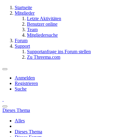
Startseite
Mitglieder
Letzte Aktivitäten
Benutzer online
Team
Mitgliedersuche
Forum
Support
Supportanfrage ins Forum stellen
Zu Threema.com
Anmelden
Registrieren
Suche
Dieses Thema
Alles
Dieses Thema