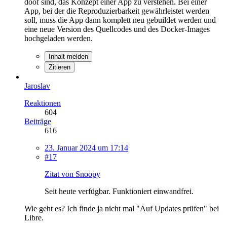
doof sind, das Konzept einer App zu verstehen. Bei einer
App, bei der die Reproduzierbarkeit gewährleistet werden
soll, muss die App dann komplett neu gebuildet werden und
eine neue Version des Quellcodes und des Docker-Images
hochgeladen werden.
Inhalt melden
Zitieren
Jaroslav
Reaktionen
604
Beiträge
616
23. Januar 2024 um 17:14
#17
Zitat von Snoopy
Seit heute verfügbar. Funktioniert einwandfrei.
Wie geht es? Ich finde ja nicht mal "Auf Updates prüfen" bei
Libre.