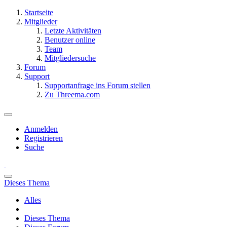
Startseite
Mitglieder
Letzte Aktivitäten
Benutzer online
Team
Mitgliedersuche
Forum
Support
Supportanfrage ins Forum stellen
Zu Threema.com
Anmelden
Registrieren
Suche
Dieses Thema
Alles
Dieses Thema