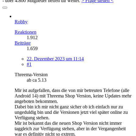
- über 4.800 Mitglieder helfen dir weiter.
> Frage stellen <
Robby
Reaktionen
1.912
Beiträge
1.659
22. Dezember 2023 um 11:14
#1
Threema-Version
ab ca 5.13
Mir ist aufgefallen, dass die von mir betreuten Telefone (alle
Android 14) mit Threema Shop Version, keine Updates mehr
angeboten bekommen.
Dabei bin ich mir nicht ganz sicher ob ich einfach nur zu
ungeduldig bin und die Versionen jetzt viel später online zu
Verfügung stehen.
Mir ist bekannt das die neuen Shop Version nicht immer
taggleich zur Verfügung stehen, aber in der Vergangenheit
war es definitiv nicht so extrem.