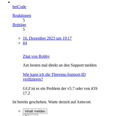
heiCode
Reaktionen
5
Beiträge
5
16. Dezember 2023 um 19:17
#4
Zitat von Robby
Am besten mal direkt an den Support melden
Wie kann ich die Threema-Support-ID
verifizieren?
GGf ist es ein Problem der v5.7 oder von iOS
17.2
Ist bereits geschehen. Warte derzeit auf Antwort.
Inhalt melden