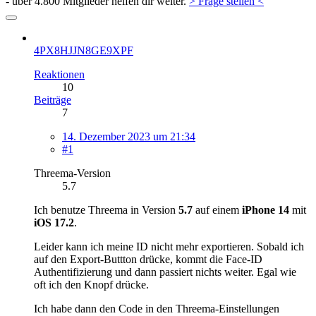
- über 4.800 Mitglieder helfen dir weiter.
> Frage stellen <
4PX8HJJN8GE9XPF
Reaktionen
10
Beiträge
7
14. Dezember 2023 um 21:34
#1
Threema-Version
5.7
Ich benutze Threema in Version
5.7
auf einem
iPhone 14
mit
iOS 17.2
.
Leider kann ich meine ID nicht mehr exportieren. Sobald ich
auf den Export-Buttton drücke, kommt die Face-ID
Authentifizierung und dann passiert nichts weiter. Egal wie
oft ich den Knopf drücke.
Ich habe dann den Code in den Threema-Einstellungen