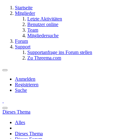
Startseite
Mitglieder
Letzte Aktivitäten
Benutzer online
Team
Mitgliedersuche
Forum
Support
Supportanfrage ins Forum stellen
Zu Threema.com
Anmelden
Registrieren
Suche
Dieses Thema
Alles
Dieses Thema