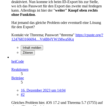
deaktiviert. Nun komme ich beim ID-Export bis zur Stelle,
wo ich das Passwort für den Export das zweite mal festlegen
kann. Allerdings ist hier der "
weiter" Knopf oben rechts
ohne Funktion
.
Hat jemand das gleiche Problem oder eventuell eine Lösung
für den Export?
Kontakt vie Threema; Passwort "threema"
https://cpaste.org/?
1247683166694…Vt4BbjYW1MwaSKq
Inhalt melden
Zitieren
heiCode
Reaktionen
5
Beiträge
5
16. Dezember 2023 um 14:04
#2
Gleiches Problem hier. iOS 17.2 und Threema 5.7 (5755) auf