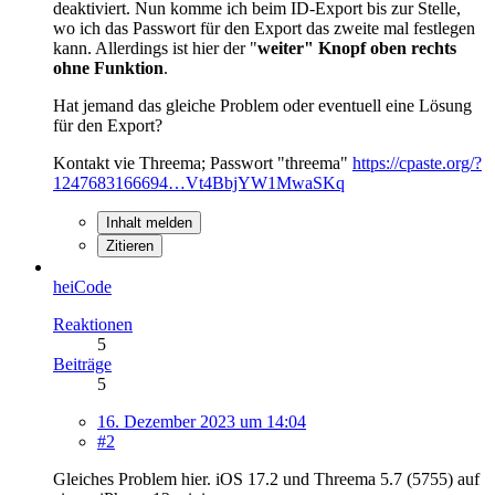
deaktiviert. Nun komme ich beim ID-Export bis zur Stelle,
wo ich das Passwort für den Export das zweite mal festlegen
kann. Allerdings ist hier der "
weiter" Knopf oben rechts
ohne Funktion
.
Hat jemand das gleiche Problem oder eventuell eine Lösung
für den Export?
Kontakt vie Threema; Passwort "threema"
https://cpaste.org/?
1247683166694…Vt4BbjYW1MwaSKq
Inhalt melden
Zitieren
heiCode
Reaktionen
5
Beiträge
5
16. Dezember 2023 um 14:04
#2
Gleiches Problem hier. iOS 17.2 und Threema 5.7 (5755) auf