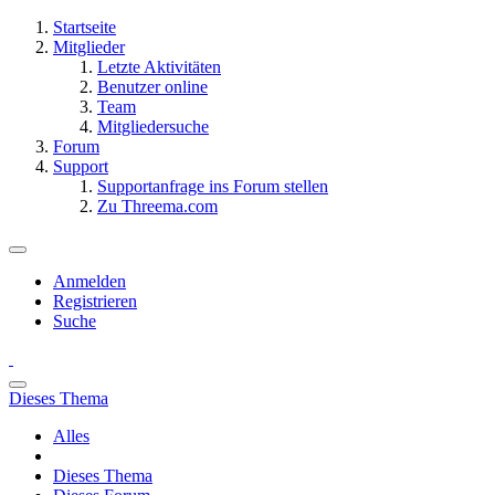
Startseite
Mitglieder
Letzte Aktivitäten
Benutzer online
Team
Mitgliedersuche
Forum
Support
Supportanfrage ins Forum stellen
Zu Threema.com
Anmelden
Registrieren
Suche
Dieses Thema
Alles
Dieses Thema