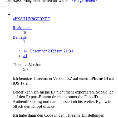
- über 4.800 Mitglieder helfen dir weiter.
> Frage stellen <
4PX8HJJN8GE9XPF
Reaktionen
10
Beiträge
7
14. Dezember 2023 um 21:34
#1
Threema-Version
5.7
Ich benutze Threema in Version
5.7
auf einem
iPhone 14
mit
iOS 17.2
.
Leider kann ich meine ID nicht mehr exportieren. Sobald ich
auf den Export-Buttton drücke, kommt die Face-ID
Authentifizierung und dann passiert nichts weiter. Egal wie
oft ich den Knopf drücke.
Ich habe dann den Code in den Threema-Einstellungen