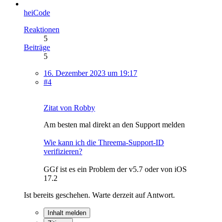
heiCode
Reaktionen
5
Beiträge
5
16. Dezember 2023 um 19:17
#4
Zitat von Robby
Am besten mal direkt an den Support melden
Wie kann ich die Threema-Support-ID
verifizieren?
GGf ist es ein Problem der v5.7 oder von iOS
17.2
Ist bereits geschehen. Warte derzeit auf Antwort.
Inhalt melden