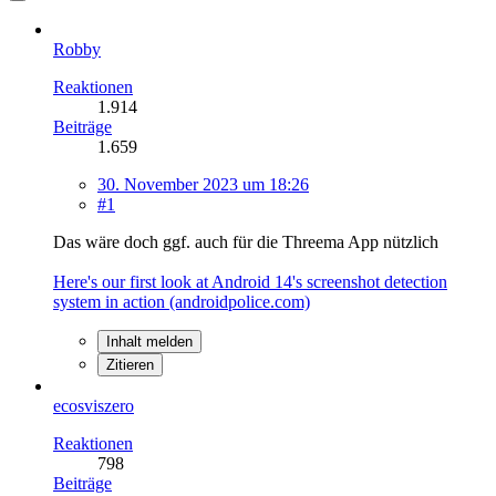
Robby
Reaktionen
1.914
Beiträge
1.659
30. November 2023 um 18:26
#1
Das wäre doch ggf. auch für die Threema App nützlich
Here's our first look at Android 14's screenshot detection
system in action (androidpolice.com)
Inhalt melden
Zitieren
ecosviszero
Reaktionen
798
Beiträge