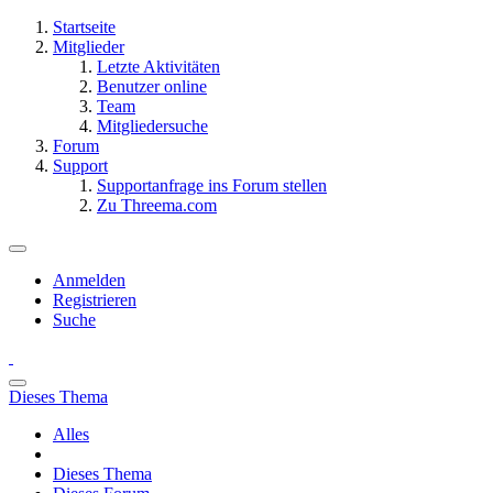
Startseite
Mitglieder
Letzte Aktivitäten
Benutzer online
Team
Mitgliedersuche
Forum
Support
Supportanfrage ins Forum stellen
Zu Threema.com
Anmelden
Registrieren
Suche
Dieses Thema
Alles
Dieses Thema