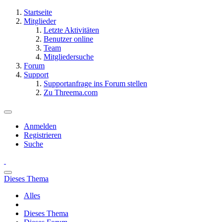
Startseite
Mitglieder
Letzte Aktivitäten
Benutzer online
Team
Mitgliedersuche
Forum
Support
Supportanfrage ins Forum stellen
Zu Threema.com
Anmelden
Registrieren
Suche
Dieses Thema
Alles
Dieses Thema