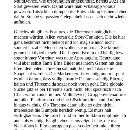
MultiDevice, wie ursprünglich angekündigt, bereits 2021 am
Start gewesen wäre. Damit wäre man Whatsapp voraus
gewesen. Tatsächlich dümpelt die Entwicklung bis heute eher
dahin. Solche verpassten Gelegenheit lassen sich nicht wieder
aufholen.
Gleichwohl gibt es Features, die Threema zugänglicher
machen würden. Allen voran die Story-Funktion. Die ist hier
ganz bestimmt nicht beliebt und ich mag sie auch nicht
sonderlich, aber Menschen wollen sie nun mal. Sie könnte
gerne deaktivierbar sein. Die Jugend ist nun mal häufig bzw.
sogar immer Vorreiter, was neue Apps angeht. Heutzutage
will aber selbst Tante Erna Bilder aus ihrem Garten mit den
Freunden teilen. Threema soll natürlich nicht das neue
SnapChat werden. Der Markenkern ist wichtig und mir geht
es nicht darum, dass völlig absurde Features ständig Einzug
halten und Threema da sogar noch voran geht. Eine globale
Suche gibt es bei Threema auch nicht. Nur spezifisch nach
Chat, warum auch immer. MultiDevice, Gruppenvideoanrufe
auf allen Plattformen und eine Löschfunktion sind darüber
hinaus wichtig. Ob Threema daran arbeitet oder nicht ,
interessiert die Kumpels herzlich wenig. Es muss halt
verfügbar sein. Die Lösch- und Editiertfunktion empfinde ich
auch als wichtig. Es gibt eben schusselige Leute, die mal
Nacktfotos in Firmengruppen posten oder betrunken ihren