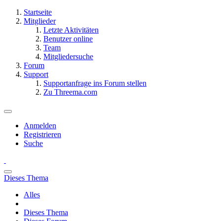
Startseite
Mitglieder
Letzte Aktivitäten
Benutzer online
Team
Mitgliedersuche
Forum
Support
Supportanfrage ins Forum stellen
Zu Threema.com
Anmelden
Registrieren
Suche
Dieses Thema
Alles
Dieses Thema