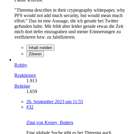
"Threema describes in their cryptography whitepaper, why
PFS would not add much security, but would mean much
effort." Das ist eine Aussage, die ich gerade bei Twitter
gefunden habe. Mir fehlt aber leider gerade etwas die Zeit
mich dort tiefer einzugraben und meine Erinnerungen zu
verifizieren bzw. zu falsifizieren.
Inhalt melden
Zitieren
Robby
Reaktionen
1.913
Beiträge
1.659
26. September 2023 um 11:55
#32
Zitat von Kenny_Butters
Eine globale Suche gibt es bei Threema auch