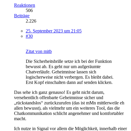
Reaktionen
506
Beiträge
2.226
25. September 2023 um 21:05
#30
Zitat von mitb
Die Sicherheitsbrille setze ich bei der Funktion
bewusst ab. Es geht nur um aufgeräumte
Chatverläufe. Geheimnisse lassen sich
logischerweise nicht verbergen. Es bleibt dabei.
Erst Kopf einschalten dann auf senden klicken.
Das sehe ich ganz genauso! Es geht nicht darum,
versehentlich offenbarte Geheimnisse sicher und
„rückstandslos“ zurückzurufen (das ist mMn mittlerweile eh
allen bewusst), als vielmehr um ein weiteres Tool, das die
Chatkommunikation schlicht angenehmer und komfortabler
macht.
Ich nutze in Signal vor allem die Möglichkeit, innerhalb einer