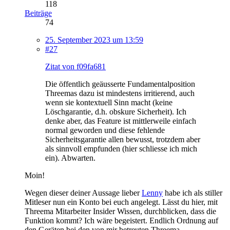
118
Beiträge
74
25. September 2023 um 13:59
#27
Zitat von f09fa681
Die öffentlich geäusserte Fundamentalposition
Threemas dazu ist mindestens irritierend, auch
wenn sie kontextuell Sinn macht (keine
Löschgarantie, d.h. obskure Sicherheit). Ich
denke aber, das Feature ist mittlerweile einfach
normal geworden und diese fehlende
Sicherheitsgarantie allen bewusst, trotzdem aber
als sinnvoll empfunden (hier schliesse ich mich
ein). Abwarten.
Moin!
Wegen dieser deiner Aussage lieber
Lenny
habe ich als stiller
Mitleser nun ein Konto bei euch angelegt. Lässt du hier, mit
Threema Mitarbeiter Insider Wissen, durchblicken, dass die
Funktion kommt? Ich wäre begeistert. Endlich Ordnung auf
den Geräten bei den von mir betreuten Threema