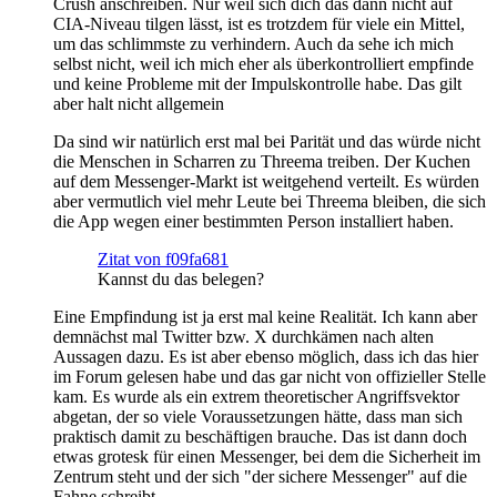
Crush anschreiben. Nur weil sich dich das dann nicht auf
CIA-Niveau tilgen lässt, ist es trotzdem für viele ein Mittel,
um das schlimmste zu verhindern. Auch da sehe ich mich
selbst nicht, weil ich mich eher als überkontrolliert empfinde
und keine Probleme mit der Impulskontrolle habe. Das gilt
aber halt nicht allgemein
Da sind wir natürlich erst mal bei Parität und das würde nicht
die Menschen in Scharren zu Threema treiben. Der Kuchen
auf dem Messenger-Markt ist weitgehend verteilt. Es würden
aber vermutlich viel mehr Leute bei Threema bleiben, die sich
die App wegen einer bestimmten Person installiert haben.
Zitat von f09fa681
Kannst du das belegen?
Eine Empfindung ist ja erst mal keine Realität. Ich kann aber
demnächst mal Twitter bzw. X durchkämen nach alten
Aussagen dazu. Es ist aber ebenso möglich, dass ich das hier
im Forum gelesen habe und das gar nicht von offizieller Stelle
kam. Es wurde als ein extrem theoretischer Angriffsvektor
abgetan, der so viele Voraussetzungen hätte, dass man sich
praktisch damit zu beschäftigen brauche. Das ist dann doch
etwas grotesk für einen Messenger, bei dem die Sicherheit im
Zentrum steht und der sich "der sichere Messenger" auf die
Fahne schreibt.