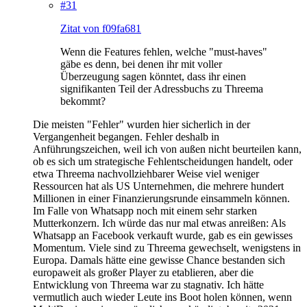
#31
Zitat von f09fa681
Wenn die Features fehlen, welche "must-haves"
gäbe es denn, bei denen ihr mit voller
Überzeugung sagen könntet, dass ihr einen
signifikanten Teil der Adressbuchs zu Threema
bekommt?
Die meisten "Fehler" wurden hier sicherlich in der
Vergangenheit begangen. Fehler deshalb in
Anführungszeichen, weil ich von außen nicht beurteilen kann,
ob es sich um strategische Fehlentscheidungen handelt, oder
etwa Threema nachvollziehbarer Weise viel weniger
Ressourcen hat als US Unternehmen, die mehrere hundert
Millionen in einer Finanzierungsrunde einsammeln können.
Im Falle von Whatsapp noch mit einem sehr starken
Mutterkonzern. Ich würde das nur mal etwas anreißen: Als
Whatsapp an Facebook verkauft wurde, gab es ein gewisses
Momentum. Viele sind zu Threema gewechselt, wenigstens in
Europa. Damals hätte eine gewisse Chance bestanden sich
europaweit als großer Player zu etablieren, aber die
Entwicklung von Threema war zu stagnativ. Ich hätte
vermutlich auch wieder Leute ins Boot holen können, wenn