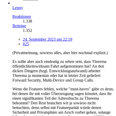
Lenny
Reaktionen
1.338
Beiträge
1.352
24. September 2023 um 22:19
#25
(Privatmeinung, sowieso alles, aber hier nochmal explizit.)
Es sollte aber auch eindeutig zu sehen sein, dass Threema
öffentlichkeitswirksam Fahrt aufgenommen hat? An den
dicken Dingern (bzgl. Entwicklungsaufwand) arbeitet
Threema ja momentan oder hat in letzter Zeit geliefert:
Forward Security, Multi-Device und Group Calls.
Wenn die Features fehlen, welche "must-haves" gäbe es denn,
bei denen ihr mit voller Überzeugung sagen könntet, dass ihr
einen signifikanten Teil der Adressbuchs zu Threema
bekommt? Den Rest brauchen wir ja sowieso nicht
betrachten, denn selbst mit Featureparität würde denen
Sicherheit und Privatsphäre am Arsch vorbei gehen, solange