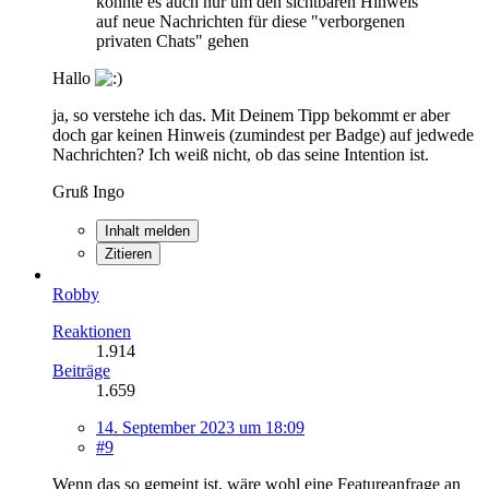
könnte es auch nur um den sichtbaren Hinweis
auf neue Nachrichten für diese "verborgenen
privaten Chats" gehen
Hallo
ja, so verstehe ich das. Mit Deinem Tipp bekommt er aber
doch gar keinen Hinweis (zumindest per Badge) auf jedwede
Nachrichten? Ich weiß nicht, ob das seine Intention ist.
Gruß Ingo
Inhalt melden
Zitieren
Robby
Reaktionen
1.914
Beiträge
1.659
14. September 2023 um 18:09
#9
Wenn das so gemeint ist, wäre wohl eine Featureanfrage an