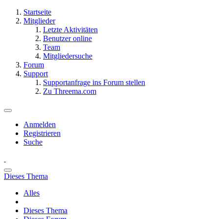
Startseite
Mitglieder
Letzte Aktivitäten
Benutzer online
Team
Mitgliedersuche
Forum
Support
Supportanfrage ins Forum stellen
Zu Threema.com
Anmelden
Registrieren
Suche
Dieses Thema
Alles
Dieses Thema