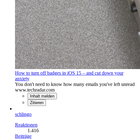
How to turn off badges in iOS 15 – and cut down your
anxiety
You don't need to know how many emails you've left unread
www.techradar.com
Inhalt melden
Zitieren
schlingo
Reaktionen
1.416
Beiträge