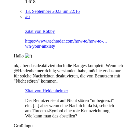
1.618
13. September 2023 um 22:16
#6
Zitat von Robby
https://www.techradar.com/how-to/how-to-…
wn-your-anxiety
Hallo
ok, aber das deaktiviert doch die Badges komplett. Wenn ich
@Heidenheimer richtig verstanden habe, möchte er das nur
für solche Nachrichten deaktivieren, die von Benutzern mit
"Nicht stören" kommen.
Zitat von Heidenheimer
Der Benutzer steht auf Nicht stören "unbegrenzt"
ein. [...] aber wenn eine Nachricht da ist, sehe ich
am Threema-Symbol eine rote Kennzeichnung.
Wie kann man das abstellen?
Gruß Ingo