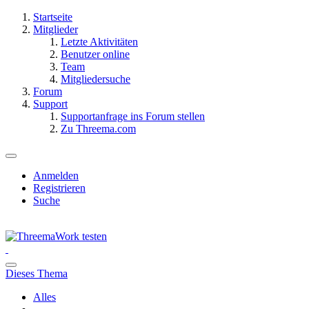
Startseite
Mitglieder
Letzte Aktivitäten
Benutzer online
Team
Mitgliedersuche
Forum
Support
Supportanfrage ins Forum stellen
Zu Threema.com
Anmelden
Registrieren
Suche
Dieses Thema
Alles