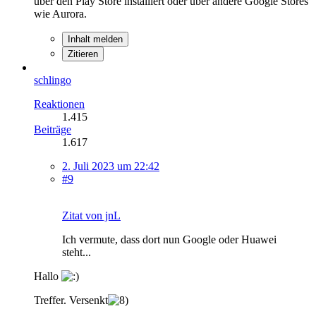
über den Play Store installiert oder über andere Google Stores
wie Aurora.
Inhalt melden
Zitieren
schlingo
Reaktionen
1.415
Beiträge
1.617
2. Juli 2023 um 22:42
#9
Zitat von jnL
Ich vermute, dass dort nun Google oder Huawei
steht...
Hallo
Treffer. Versenkt