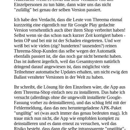
Einzelpersonen zu tun hätte, dann wäre uns das nicht
"zufällig" bei genau der selben Version passiert.
Ich habe den Verdacht, dass die Leute von Threema einmal
kurzzeitig eine eigentlich nur für Google Play gedachte
Version versehentlich auch über ihren Shop verbreitet haben!
Selbst wenn sie das schon nach kurzer Zeit korrigiert haben -
beim OP und bei mir ist der Schaden eingetreten. Und wer
weiß bei wie vielen (zig? hunderten? tausenden?) reinen
Threema-Shop-Kunden das selbe wegen der Automatik
ebenfalls passiert ist, die das noch gar nicht bemerkt haben.
Das ist äußerst ärgerlich, weil das Gesamtsystem natürlich
dringend darauf angewiesen ist, dass möglichst viele
Teilnehmer automatische Updates erhalten, um nicht ewig den
Ballast veralteter Versionen in der Welt zu haben.
Ihr schreibt, die Lösung für den Einzelnen wäre, die App aus
dem Threema-Shop einfach neu zu installieren. Das habe ich
versucht (allerdings ohne die ungewollt installierte Google-
Fassung vorher zu deinstallieren), und das schlug fehl mit der
Fehlermeldung, dass das neu heruntergeladene APK-Paket
"ungültig" sei (was auch immer das genau bedeuten mag). Ich
traue mich nun nicht, die App wie empfohlen komplett zu
deinstallieren und es dann erneut zu versuchen, weil das
Risiko besteht, dass dann die selbe intransparente "ungültig"-