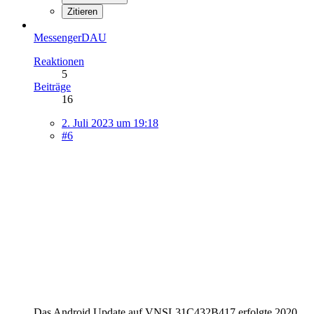
Zitieren
MessengerDAU
Reaktionen
5
Beiträge
16
2. Juli 2023 um 19:18
#6
Das Android Update auf VNSL31C432B417 erfolgte 2020.