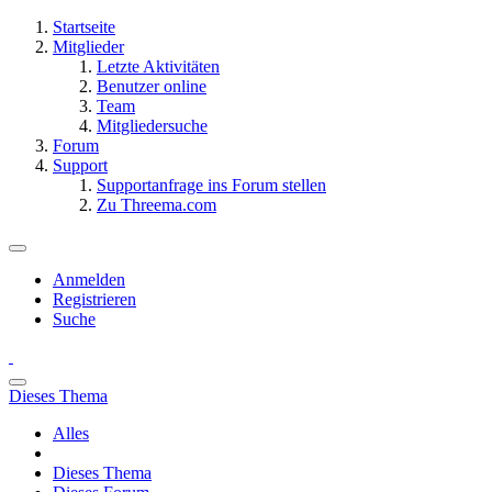
Startseite
Mitglieder
Letzte Aktivitäten
Benutzer online
Team
Mitgliedersuche
Forum
Support
Supportanfrage ins Forum stellen
Zu Threema.com
Anmelden
Registrieren
Suche
Dieses Thema
Alles
Dieses Thema