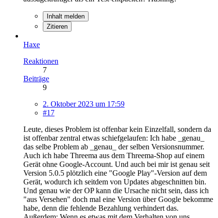
Inhalt melden
Zitieren
Haxe
Reaktionen
7
Beiträge
9
2. Oktober 2023 um 17:59
#17
Leute, dieses Problem ist offenbar kein Einzelfall, sondern da
ist offenbar zentral etwas schiefgelaufen: Ich habe _genau_
das selbe Problem ab _genau_ der selben Versionsnummer.
Auch ich habe Threema aus dem Threema-Shop auf einem
Gerät ohne Google-Account. Und auch bei mir ist genau seit
Version 5.0.5 plötzlich eine "Google Play"-Version auf dem
Gerät, wodurch ich seitdem von Updates abgeschnitten bin.
Und genau wie der OP kann die Ursache nicht sein, dass ich
"aus Versehen" doch mal eine Version über Google bekomme
habe, denn die fehlende Bezahlung verhindert das.
Außerdem: Wenn es etwas mit dem Verhalten von uns