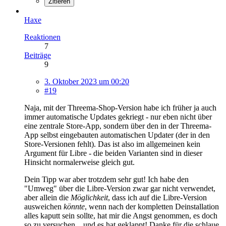
Zitieren
Haxe
Reaktionen
7
Beiträge
9
3. Oktober 2023 um 00:20
#19
Naja, mit der Threema-Shop-Version habe ich früher ja auch
immer automatische Updates gekriegt - nur eben nicht über
eine zentrale Store-App, sondern über den in der Threema-
App selbst eingebauten automatischen Updater (der in den
Store-Versionen fehlt). Das ist also im allgemeinen kein
Argument für Libre - die beiden Varianten sind in dieser
Hinsicht normalerweise gleich gut.
Dein Tipp war aber trotzdem sehr gut! Ich habe den
"Umweg" über die Libre-Version zwar gar nicht verwendet,
aber allein die
Möglichkeit
, dass ich auf die Libre-Version
ausweichen
könnte
, wenn nach der kompletten Deinstallation
alles kaputt sein sollte, hat mir die Angst genommen, es doch
so zu versuchen... und es hat geklappt! Danke für die schlaue