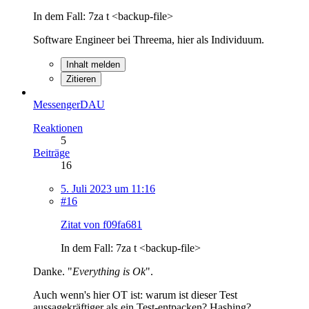
In dem Fall: 7za t <backup-file>
Software Engineer bei Threema, hier als Individuum.
Inhalt melden
Zitieren
MessengerDAU
Reaktionen
5
Beiträge
16
5. Juli 2023 um 11:16
#16
Zitat von f09fa681
In dem Fall: 7za t <backup-file>
Danke. "
Everything is Ok
".
Auch wenn's hier OT ist: warum ist dieser Test
aussagekräftiger als ein Test-entpacken? Hashing?