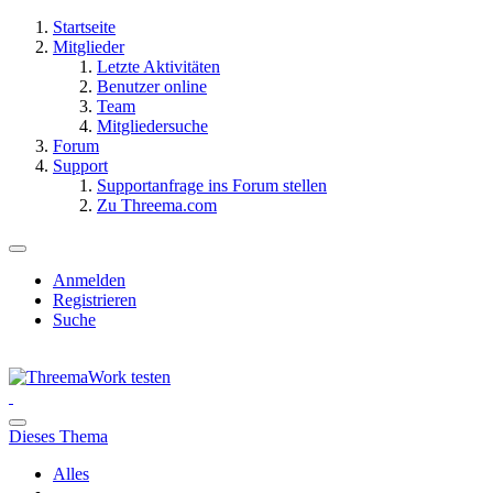
Startseite
Mitglieder
Letzte Aktivitäten
Benutzer online
Team
Mitgliedersuche
Forum
Support
Supportanfrage ins Forum stellen
Zu Threema.com
Anmelden
Registrieren
Suche
Dieses Thema
Alles