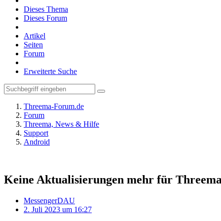
Dieses Thema
Dieses Forum
Artikel
Seiten
Forum
Erweiterte Suche
Threema-Forum.de
Forum
Threema, News & Hilfe
Support
Android
Keine Aktualisierungen mehr für Threema
MessengerDAU
2. Juli 2023 um 16:27