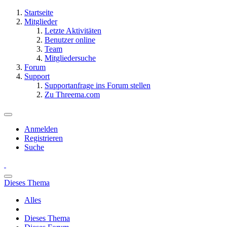
Startseite
Mitglieder
Letzte Aktivitäten
Benutzer online
Team
Mitgliedersuche
Forum
Support
Supportanfrage ins Forum stellen
Zu Threema.com
Anmelden
Registrieren
Suche
Dieses Thema
Alles
Dieses Thema