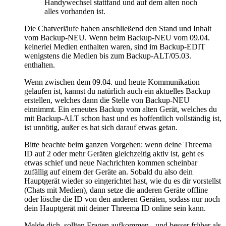
Handywechsel stattfand und auf dem alten noch
alles vorhanden ist.
Die Chatverläufe haben anschließend den Stand und Inhalt
vom Backup-NEU. Wenn beim Backup-NEU vom 09.04.
keinerlei Medien enthalten waren, sind im Backup-EDIT
wenigstens die Medien bis zum Backup-ALT/05.03.
enthalten.
Wenn zwischen dem 09.04. und heute Kommunikation
gelaufen ist, kannst du natürlich auch ein aktuelles Backup
erstellen, welches dann die Stelle von Backup-NEU
einnimmt. Ein erneutes Backup vom alten Gerät, welches du
mit Backup-ALT schon hast und es hoffentlich vollständig ist,
ist unnötig, außer es hat sich darauf etwas getan.
Bitte beachte beim ganzen Vorgehen: wenn deine Threema
ID auf 2 oder mehr Geräten gleichzeitig aktiv ist, geht es
etwas schief und neue Nachrichten kommen scheinbar
zufällig auf einem der Geräte an. Sobald du also dein
Hauptgerät wieder so eingerichtet hast, wie du es dir vorstellst
(Chats mit Medien), dann setze die anderen Geräte offline
oder lösche die ID von den anderen Geräten, sodass nur noch
dein Hauptgerät mit deiner Threema ID online sein kann.
Melde dich, sollten Fragen aufkommen - und besser früher als