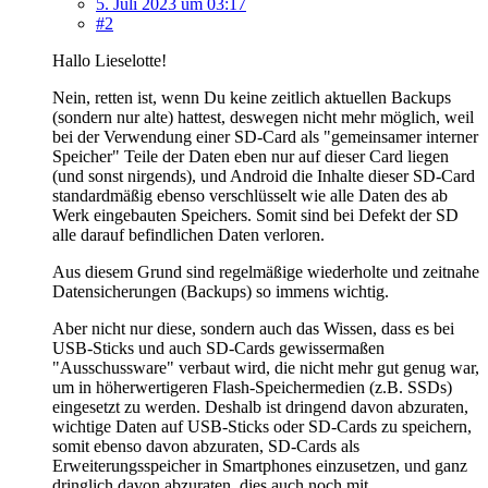
5. Juli 2023 um 03:17
#2
Hallo Lieselotte!
Nein, retten ist, wenn Du keine zeitlich aktuellen Backups
(sondern nur alte) hattest, deswegen nicht mehr möglich, weil
bei der Verwendung einer SD-Card als "gemeinsamer interner
Speicher" Teile der Daten eben nur auf dieser Card liegen
(und sonst nirgends), und Android die Inhalte dieser SD-Card
standardmäßig ebenso verschlüsselt wie alle Daten des ab
Werk eingebauten Speichers. Somit sind bei Defekt der SD
alle darauf befindlichen Daten verloren.
Aus diesem Grund sind regelmäßige wiederholte und zeitnahe
Datensicherungen (Backups) so immens wichtig.
Aber nicht nur diese, sondern auch das Wissen, dass es bei
USB-Sticks und auch SD-Cards gewissermaßen
"Ausschussware" verbaut wird, die nicht mehr gut genug war,
um in höherwertigeren Flash-Speichermedien (z.B. SSDs)
eingesetzt zu werden. Deshalb ist dringend davon abzuraten,
wichtige Daten auf USB-Sticks oder SD-Cards zu speichern,
somit ebenso davon abzuraten, SD-Cards als
Erweiterungsspeicher in Smartphones einzusetzen, und ganz
dringlich davon abzuraten, dies auch noch mit