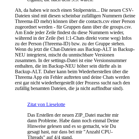
Ah, da haben wir noch einen Stolperstein... Die neuen CSV-
Dateien sind mit diesen scheinbar zufälligen Nummern (keine
Threema-ID mehr) können über die contacts.csv einer Person
zugeordnet werden - für Gruppen dann über die groups.csv.
Am Ende jeder Zeile findest du diese Nummern wieder,
während in der Zeile (bei 1:1-Chats direkt vorne weg) Infos
zu der Person (Threema-ID) bzw. zu der Gruppe stehen.
Wenn du jetzt die Chat-Dateien aus Backup-ALT in Backup-
NEU integrierst, mischt du unmischbare Versionen
zusammen. In der settings-Datei ist eine Versionsnummer
enthalten, die im Backup-NEU höher sein dürfte als in
Backup-ALT. Daher kann beim Wiederherstellen über die
Threema App ein Fehler auftreten und deine Chats werden
erst gar nicht wiederhergestellt (der Prozess sucht nach den
zufällig benamten Dateien, die ja nicht auffindbar sind).
Zitat von Lieselotte
Das Erstellen der neuen ZIP_Datei machte mir
dann Probleme. Habe dann noch einmal Deine
Hinweise gelesen und es so gemacht, wie Du
gesagt hast, nur dass bei mir "Anzahl CPU-
Threads" auf 4/4 stand.