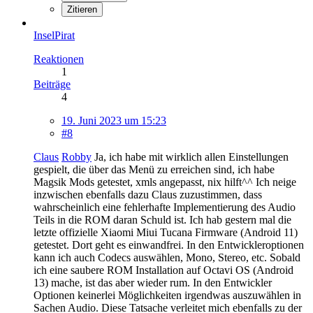
Zitieren
InselPirat
Reaktionen
1
Beiträge
4
19. Juni 2023 um 15:23
#8
Claus
Robby
Ja, ich habe mit wirklich allen Einstellungen
gespielt, die über das Menü zu erreichen sind, ich habe
Magsik Mods getestet, xmls angepasst, nix hilft^^ Ich neige
inzwischen ebenfalls dazu Claus zuzustimmen, dass
wahrscheinlich eine fehlerhafte Implementierung des Audio
Teils in die ROM daran Schuld ist. Ich hab gestern mal die
letzte offizielle Xiaomi Miui Tucana Firmware (Android 11)
getestet. Dort geht es einwandfrei. In den Entwickleroptionen
kann ich auch Codecs auswählen, Mono, Stereo, etc. Sobald
ich eine saubere ROM Installation auf Octavi OS (Android
13) mache, ist das aber wieder rum. In den Entwickler
Optionen keinerlei Möglichkeiten irgendwas auszuwählen in
Sachen Audio. Diese Tatsache verleitet mich ebenfalls zu der