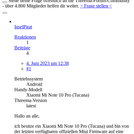
Stelle deine Frage öffentlich an die Threema-Forum-Community
- über 4.800 Mitglieder helfen dir weiter.
> Frage stellen <
InselPirat
Reaktionen
1
Beiträge
4
4. Juni 2023 um 12:38
#1
Betriebssystem
Android
Handy-Modell
Xiaomi Mi Note 10 Pro (Tucana)
Threema-Version
latest
Hallo an alle,
ich besitze ein Xiaomi Mi Note 10 Pro (Tucana) und bin von
der letzten verfügbaren offiziellen Miui Firmware auf eine