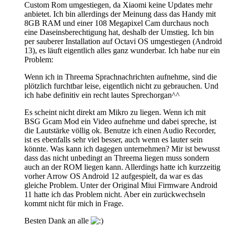
Custom Rom umgestiegen, da Xiaomi keine Updates mehr
anbietet. Ich bin allerdings der Meinung dass das Handy mit
8GB RAM und einer 108 Megapixel Cam durchaus noch
eine Daseinsberechtigung hat, deshalb der Umstieg. Ich bin
per sauberer Installation auf Octavi OS umgestiegen (Android
13), es läuft eigentlich alles ganz wunderbar. Ich habe nur ein
Problem:
Wenn ich in Threema Sprachnachrichten aufnehme, sind die
plötzlich furchtbar leise, eigentlich nicht zu gebrauchen. Und
ich habe definitiv ein recht lautes Sprechorgan^^
Es scheint nicht direkt am Mikro zu liegen. Wenn ich mit
BSG Gcam Mod ein Video aufnehme und dabei spreche, ist
die Lautstärke völlig ok. Benutze ich einen Audio Recorder,
ist es ebenfalls sehr viel besser, auch wenn es lauter sein
könnte. Was kann ich dagegen unternehmen? Mir ist bewusst
dass das nicht unbedingt an Threema liegen muss sondern
auch an der ROM liegen kann. Allerdings hatte ich kurzzeitig
vorher Arrow OS Android 12 aufgespielt, da war es das
gleiche Problem. Unter der Original Miui Firmware Android
11 hatte ich das Problem nicht. Aber ein zurückwechseln
kommt nicht für mich in Frage.
Besten Dank an alle