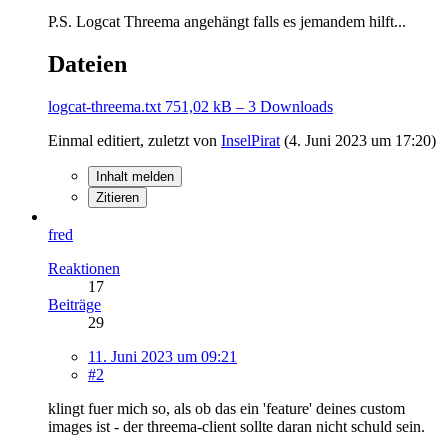
P.S. Logcat Threema angehängt falls es jemandem hilft...
Dateien
logcat-threema.txt
751,02 kB – 3 Downloads
Einmal editiert, zuletzt von
InselPirat
(
4. Juni 2023 um 17:20
)
Inhalt melden
Zitieren
fred
Reaktionen
17
Beiträge
29
11. Juni 2023 um 09:21
#2
klingt fuer mich so, als ob das ein 'feature' deines custom
images ist - der threema-client sollte daran nicht schuld sein.