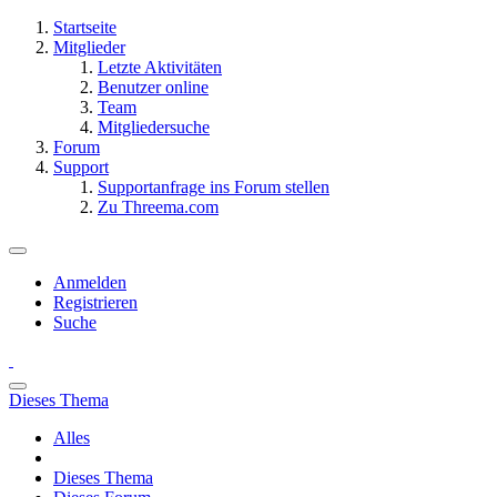
Startseite
Mitglieder
Letzte Aktivitäten
Benutzer online
Team
Mitgliedersuche
Forum
Support
Supportanfrage ins Forum stellen
Zu Threema.com
Anmelden
Registrieren
Suche
Dieses Thema
Alles
Dieses Thema