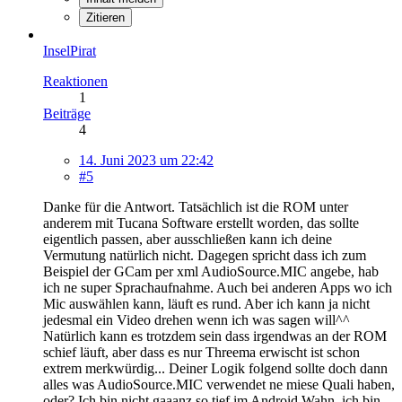
Zitieren
InselPirat
Reaktionen
1
Beiträge
4
14. Juni 2023 um 22:42
#5
Danke für die Antwort. Tatsächlich ist die ROM unter
anderem mit Tucana Software erstellt worden, das sollte
eigentlich passen, aber ausschließen kann ich deine
Vermutung natürlich nicht. Dagegen spricht dass ich zum
Beispiel der GCam per xml AudioSource.MIC angebe, hab
ich ne super Sprachaufnahme. Auch bei anderen Apps wo ich
Mic auswählen kann, läuft es rund. Aber ich kann ja nicht
jedesmal ein Video drehen wenn ich was sagen will^^
Natürlich kann es trotzdem sein dass irgendwas an der ROM
schief läuft, aber dass es nur Threema erwischt ist schon
extrem merkwürdig... Deiner Logik folgend sollte doch dann
alles was AudioSource.MIC verwendet ne miese Quali haben,
oder? Ich bin nicht gaaanz so tief im Android Wahn, ich bin