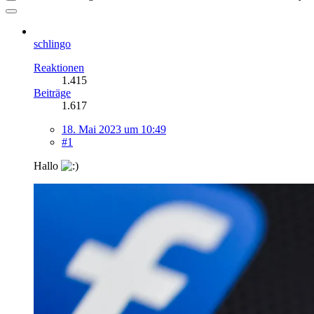
schlingo
Reaktionen
1.415
Beiträge
1.617
18. Mai 2023 um 10:49
#1
Hallo