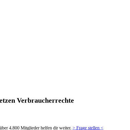
letzen Verbraucherrechte
ber 4.800 Mitglieder helfen dir weiter.
> Frage stellen <