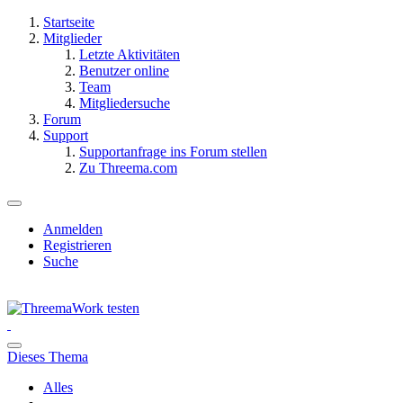
Startseite
Mitglieder
Letzte Aktivitäten
Benutzer online
Team
Mitgliedersuche
Forum
Support
Supportanfrage ins Forum stellen
Zu Threema.com
Anmelden
Registrieren
Suche
Dieses Thema
Alles