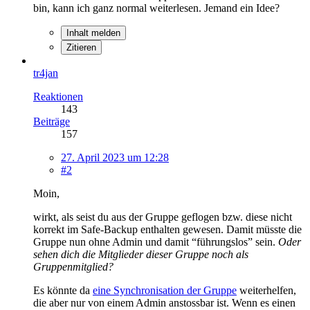
bin, kann ich ganz normal weiterlesen. Jemand ein Idee?
Inhalt melden
Zitieren
tr4jan
Reaktionen
143
Beiträge
157
27. April 2023 um 12:28
#2
Moin,
wirkt, als seist du aus der Gruppe geflogen bzw. diese nicht
korrekt im Safe-Backup enthalten gewesen. Damit müsste die
Gruppe nun ohne Admin und damit “führungslos” sein.
Oder
sehen dich die Mitglieder dieser Gruppe noch als
Gruppenmitglied?
Es könnte da
eine Synchronisation der Gruppe
weiterhelfen,
die aber nur von einem Admin anstossbar ist. Wenn es einen