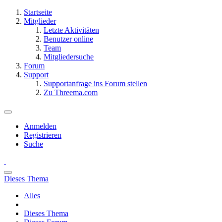
Startseite
Mitglieder
Letzte Aktivitäten
Benutzer online
Team
Mitgliedersuche
Forum
Support
Supportanfrage ins Forum stellen
Zu Threema.com
Anmelden
Registrieren
Suche
Dieses Thema
Alles
Dieses Thema