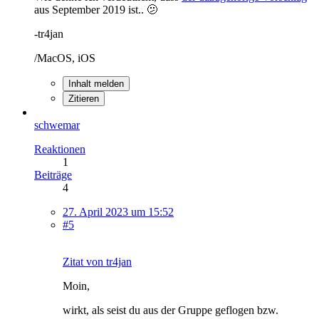
aus September 2019 ist.. 🫤
-tr4jan
/MacOS, iOS
Inhalt melden
Zitieren
schwemar
Reaktionen
1
Beiträge
4
27. April 2023 um 15:52
#5
Zitat von tr4jan
Moin,
wirkt, als seist du aus der Gruppe geflogen bzw.