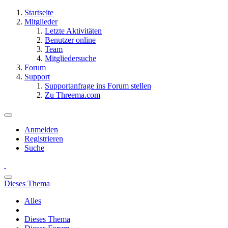
Startseite
Mitglieder
Letzte Aktivitäten
Benutzer online
Team
Mitgliedersuche
Forum
Support
Supportanfrage ins Forum stellen
Zu Threema.com
Anmelden
Registrieren
Suche
Dieses Thema
Alles
Dieses Thema