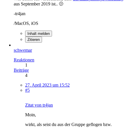
aus September 2019 ist.. 🫤
-tr4jan
/MacOS, iOS
Inhalt melden
Zitieren
schwemar
Reaktionen
1
Beiträge
4
27. April 2023 um 15:52
#5
Zitat von tr4jan
Moin,
wirkt, als seist du aus der Gruppe geflogen bzw.