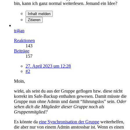
bin, kann ich ganz normal weiterlesen. Jemand ein Idee?
Inhalt melden
Zitieren
tr4jan
Reaktionen
143
Beiträge
157
27. April 2023 um 12:28
#2
Moin,
wirkt, als seist du aus der Gruppe geflogen bzw. diese nicht
korrekt im Safe-Backup enthalten gewesen. Damit müsste die
Gruppe nun ohne Admin und damit “führungslos” sein.
Oder
sehen dich die Mitglieder dieser Gruppe noch als
Gruppenmitglied?
Es könnte da
eine Synchronisation der Gruppe
weiterhelfen,
die aber nur von einem Admin anstossbar ist. Wenn es einen