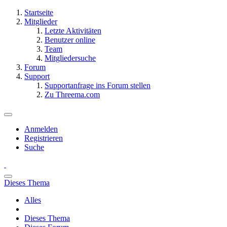
Startseite
Mitglieder
Letzte Aktivitäten
Benutzer online
Team
Mitgliedersuche
Forum
Support
Supportanfrage ins Forum stellen
Zu Threema.com
Anmelden
Registrieren
Suche
Dieses Thema
Alles
Dieses Thema