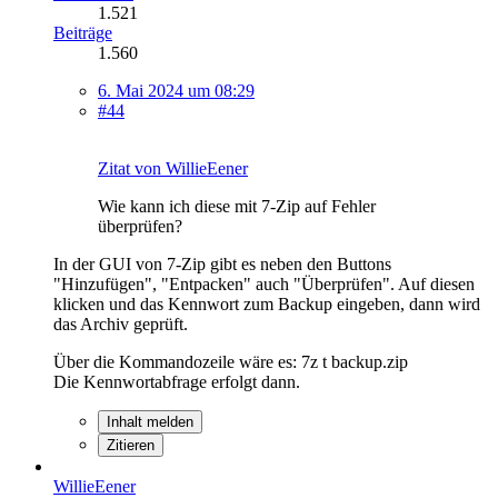
1.521
Beiträge
1.560
6. Mai 2024 um 08:29
#44
Zitat von WillieEener
Wie kann ich diese mit 7-Zip auf Fehler
überprüfen?
In der GUI von 7-Zip gibt es neben den Buttons
"Hinzufügen", "Entpacken" auch "Überprüfen". Auf diesen
klicken und das Kennwort zum Backup eingeben, dann wird
das Archiv geprüft.
Über die Kommandozeile wäre es: 7z t backup.zip
Die Kennwortabfrage erfolgt dann.
Inhalt melden
Zitieren
WillieEener