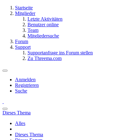
Startseite
Mitglieder
Letzte Aktivitäten
Benutzer online
Team
Mitgliedersuche
Forum
Support
Supportanfrage ins Forum stellen
Zu Threema.com
Anmelden
Registrieren
Suche
Dieses Thema
Alles
Dieses Thema