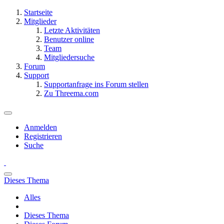
Startseite
Mitglieder
Letzte Aktivitäten
Benutzer online
Team
Mitgliedersuche
Forum
Support
Supportanfrage ins Forum stellen
Zu Threema.com
Anmelden
Registrieren
Suche
Dieses Thema
Alles
Dieses Thema