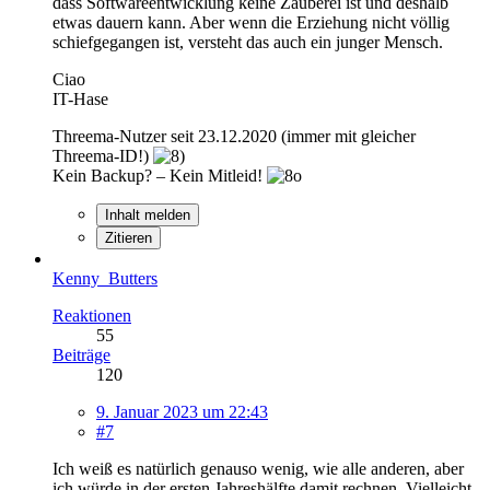
dass Softwareentwicklung keine Zauberei ist und deshalb
etwas dauern kann. Aber wenn die Erziehung nicht völlig
schiefgegangen ist, versteht das auch ein junger Mensch.
Ciao
IT-Hase
Threema-Nutzer seit 23.12.2020 (immer mit gleicher
Threema-ID!)
Kein Backup? – Kein Mitleid!
Inhalt melden
Zitieren
Kenny_Butters
Reaktionen
55
Beiträge
120
9. Januar 2023 um 22:43
#7
Ich weiß es natürlich genauso wenig, wie alle anderen, aber
ich würde in der ersten Jahreshälfte damit rechnen. Vielleicht