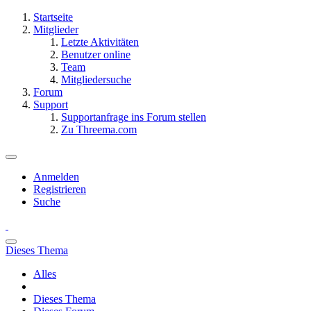
Startseite
Mitglieder
Letzte Aktivitäten
Benutzer online
Team
Mitgliedersuche
Forum
Support
Supportanfrage ins Forum stellen
Zu Threema.com
Anmelden
Registrieren
Suche
Dieses Thema
Alles
Dieses Thema