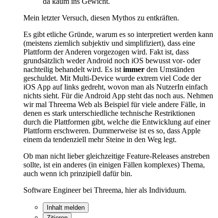
da kaum ins Gewicht.
Mein letzter Versuch, diesen Mythos zu entkräften.
Es gibt etliche Gründe, warum es so interpretiert werden kann
(meistens ziemlich subjektiv und simplifiziert), dass eine
Plattform der Anderen vorgezogen wird. Fakt ist, dass
grundsätzlich weder Android noch iOS bewusst vor- oder
nachteilig behandelt wird. Es ist
immer
den Umständen
geschuldet. Mit Multi-Device wurde extrem viel Code der
iOS App auf links gedreht, wovon man als NutzerIn einfach
nichts sieht. Für die Android App steht das noch aus. Nehmen
wir mal Threema Web als Beispiel für viele andere Fälle, in
denen es stark unterschiedliche technische Restriktionen
durch die Plattformen gibt, welche die Entwicklung auf einer
Plattform erschweren. Dummerweise ist es so, dass Apple
einem da tendenziell mehr Steine in den Weg legt.
Ob man nicht lieber gleichzeitige Feature-Releases anstreben
sollte, ist ein anderes (in einigen Fällen komplexes) Thema,
auch wenn ich prinzipiell dafür bin.
Software Engineer bei Threema, hier als Individuum.
Inhalt melden
Zitieren