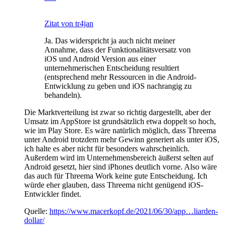
Zitat von tr4jan
Ja. Das widerspricht ja auch nicht meiner
Annahme, dass der Funktionalitätsversatz von
iOS und Android Version aus einer
unternehmerischen Entscheidung resultiert
(entsprechend mehr Ressourcen in die Android-
Entwicklung zu geben und iOS nachrangig zu
behandeln).
Die Marktverteilung ist zwar so richtig dargestellt, aber der
Umsatz im AppStore ist grundsätzlich etwa doppelt so hoch,
wie im Play Store. Es wäre natürlich möglich, dass Threema
unter Android trotzdem mehr Gewinn generiert als unter iOS,
ich halte es aber nicht für besonders wahrscheinlich.
Außerdem wird im Unternehmensbereich äußerst selten auf
Android gesetzt, hier sind iPhones deutlich vorne. Also wäre
das auch für Threema Work keine gute Entscheidung. Ich
würde eher glauben, dass Threema nicht genügend iOS-
Entwickler findet.
Quelle:
https://www.macerkopf.de/2021/06/30/app…liarden-
dollar/