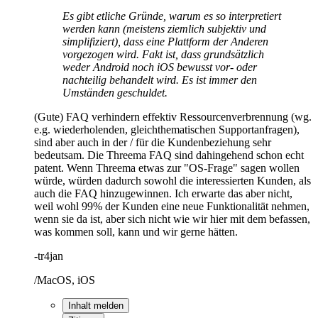
Es gibt etliche Gründe, warum es so interpretiert
werden kann (meistens ziemlich subjektiv und
simplifiziert), dass eine Plattform der Anderen
vorgezogen wird. Fakt ist, dass grundsätzlich
weder Android noch iOS bewusst vor- oder
nachteilig behandelt wird. Es ist immer den
Umständen geschuldet.
(Gute) FAQ verhindern effektiv Ressourcenverbrennung (wg.
e.g. wiederholenden, gleichthematischen Supportanfragen),
sind aber auch in der / für die Kundenbeziehung sehr
bedeutsam. Die Threema FAQ sind dahingehend schon echt
patent. Wenn Threema etwas zur "OS-Frage" sagen wollen
würde, würden dadurch sowohl die interessierten Kunden, als
auch die FAQ hinzugewinnen. Ich erwarte das aber nicht,
weil wohl 99% der Kunden eine neue Funktionalität nehmen,
wenn sie da ist, aber sich nicht wie wir hier mit dem befassen,
was kommen soll, kann und wir gerne hätten.
-tr4jan
/MacOS, iOS
Inhalt melden