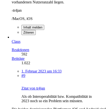
vorhandenen Nutzeranzahl liegen.
-tr4jan
/MacOS, iOS
Inhalt melden
Zitieren
Claus
Reaktionen
592
Beiträge
1.022
1. Februar 2023 um 16:33
#9
Zitat von tr4jan
Als ob Interoperabilität bzw. Kompatibilität in
2023 noch so ein Problem sein müssten.