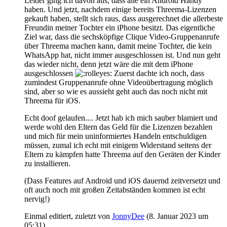
Leider ging ich davon aus, dass alle ein Android Handy
haben. Und jetzt, nachdem einige bereits Threema-Lizenzen
gekauft haben, stellt sich raus, dass ausgerechnet die allerbeste
Freundin meiner Tochter ein iPhone besitzt. Das eigentliche
Ziel war, dass die sechsköpfige Clique Video-Gruppenanrufe
über Threema machen kann, damit meine Tochter, die kein
WhatsApp hat, nicht immer ausgeschlossen ist. Und nun geht
das wieder nicht, denn jetzt wäre die mit dem iPhone
ausgeschlossen
Zuerst dachte ich noch, dass
zumindest Gruppenanrufe ohne Videoübertragung möglich
sind, aber so wie es aussieht geht auch das noch nicht mit
Threema für iOS.
Echt doof gelaufen.... Jetzt hab ich mich sauber blamiert und
werde wohl den Eltern das Geld für die Lizenzen bezahlen
und mich für mein uninformiertes Handeln entschuldigen
müssen, zumal ich echt mit einigem Widerstand seitens der
Eltern zu kämpfen hatte Threema auf den Geräten der Kinder
zu installieren.
(Dass Features auf Android und iOS dauernd zeitversetzt und
oft auch noch mit großen Zeitabständen kommen ist echt
nervig!)
Einmal editiert, zuletzt von
JonnyDee
(
8. Januar 2023 um
05:31
)