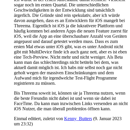
sogar noch im ersten Quartal. Die unterschiedlichen
Geschwindigkeiten in der Entwicklung sind tatsächlich
ärgerlich. Die Gründe sind rein spekulativ, aber ich würde
davon ausgehen, dass es an Entwicklern für iOS mangelt bei
Threema. Eigentlich ist iOS ja die lukrativere Plattform und
häufig kommen bei anderen Apps die neuen Feature zuerst für
iOS, weil die App an eine überschaubare Anzahl von Geräten
angepasst und darauf getestet werden muss. Dass es zum
ersten Mal etwas unter iOS gibt, was es unter Android nicht
gibt mit MultiDevice finde ich auch ganz nett, aber es ist eben
eine Tech-Preview. Nicht mehr und nicht weniger. Als Beta
kann man das schlechterdings nicht betiteln bei dem, was
aktuell damit möglich ist. Ich habs mir selbst noch gar nicht
geholt wegen der massiven Einschränkungen und dem
Aufwand mich für irgendwelche Test-Flight Programme
registrieren zu müssen.
Bis Threema soweit ist, können sie ja Threema nutzen, wenn
die beste Freundin nicht dabei ist und wenn sie dabei ist
FaceTime. Da kann man inzwischen Links versenden an nicht
iOS Nutzer, die man überall problemlos öffnen kann.
Einmal editiert, zuletzt von
Kenny_Butters
(
9. Januar 2023
um 23:32
)