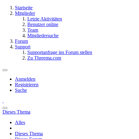
Startseite
Mitglieder
Letzte Aktivitäten
Benutzer online
Team
Mitgliedersuche
Forum
Support
Supportanfrage ins Forum stellen
Zu Threema.com
Anmelden
Registrieren
Suche
Dieses Thema
Alles
Dieses Thema