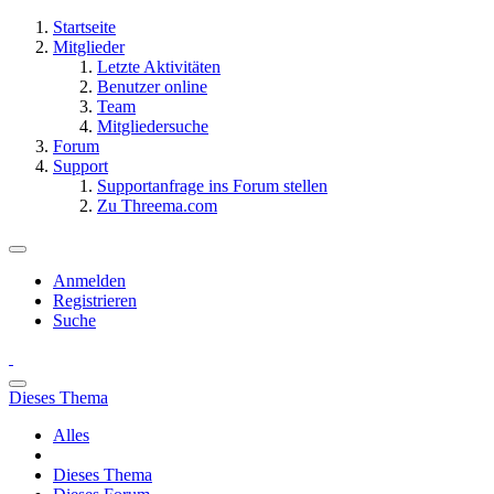
Startseite
Mitglieder
Letzte Aktivitäten
Benutzer online
Team
Mitgliedersuche
Forum
Support
Supportanfrage ins Forum stellen
Zu Threema.com
Anmelden
Registrieren
Suche
Dieses Thema
Alles
Dieses Thema