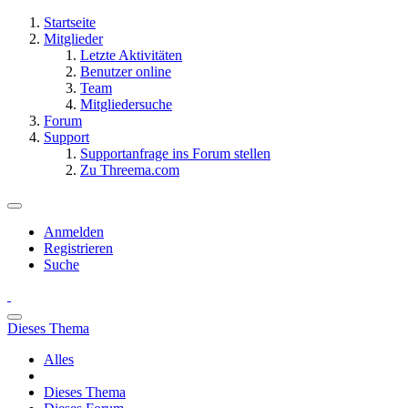
Startseite
Mitglieder
Letzte Aktivitäten
Benutzer online
Team
Mitgliedersuche
Forum
Support
Supportanfrage ins Forum stellen
Zu Threema.com
Anmelden
Registrieren
Suche
Dieses Thema
Alles
Dieses Thema