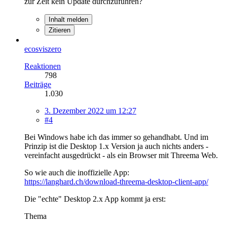
zur Zeit kein Update durchzuführen?
Inhalt melden
Zitieren
ecosviszero
Reaktionen
798
Beiträge
1.030
3. Dezember 2022 um 12:27
#4
Bei Windows habe ich das immer so gehandhabt. Und im
Prinzip ist die Desktop 1.x Version ja auch nichts anders -
vereinfacht ausgedrückt - als ein Browser mit Threema Web.
So wie auch die inoffizielle App:
https://langhard.ch/download-threema-desktop-client-app/
Die "echte" Desktop 2.x App kommt ja erst:
Thema