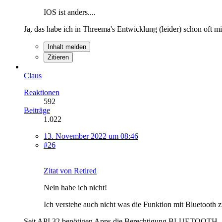
IOS ist anders....
Ja, das habe ich in Threema's Entwicklung (leider) schon oft mit
Inhalt melden
Zitieren
Claus
Reaktionen
592
Beiträge
1.022
13. November 2022 um 08:46
#26
Zitat von Retired
Nein habe ich nicht!
Ich verstehe auch nicht was die Funktion mit Bluetooth z
Seit API 32 benötigen Apps die Berechtigung BLUETOOTH_SCAN