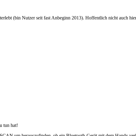
erlebt (bin Nutzer seit fast Anbeginn 2013). Hoffentlich nicht auch hier
u tun hat!
 um herauszufinden, ob ein Bluetooth-Gerät mit dem Handy verbunde