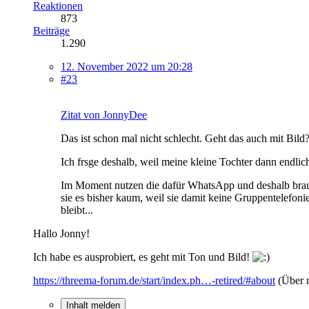
Reaktionen
873
Beiträge
1.290
12. November 2022 um 20:28
#23
Zitat von JonnyDee
Das ist schon mal nicht schlecht. Geht das auch mit Bild
Ich frsge deshalb, weil meine kleine Tochter dann endl
Im Moment nutzen die dafür WhatsApp und deshalb brauch
sie es bisher kaum, weil sie damit keine Gruppentelefon
bleibt...
Hallo Jonny!
Ich habe es ausprobiert, es geht mit Ton und Bild!
https://threema-forum.de/start/index.ph…-retired/#about
(Über 
Inhalt melden