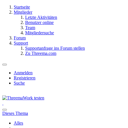
Startseite
Mitglieder
Letzte Aktivitäten
Benutzer online
Team
Mitgliedersuche
Forum
Support
Supportanfrage ins Forum stellen
Zu Threema.com
Anmelden
Registrieren
Suche
Dieses Thema
Alles