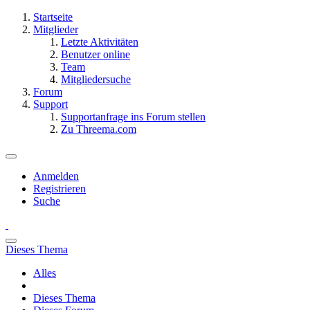
Startseite
Mitglieder
Letzte Aktivitäten
Benutzer online
Team
Mitgliedersuche
Forum
Support
Supportanfrage ins Forum stellen
Zu Threema.com
Anmelden
Registrieren
Suche
Dieses Thema
Alles
Dieses Thema