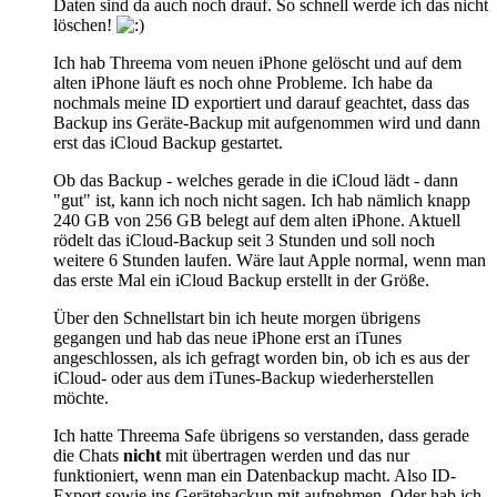
Daten sind da auch noch drauf. So schnell werde ich das nicht
löschen!
Ich hab Threema vom neuen iPhone gelöscht und auf dem
alten iPhone läuft es noch ohne Probleme. Ich habe da
nochmals meine ID exportiert und darauf geachtet, dass das
Backup ins Geräte-Backup mit aufgenommen wird und dann
erst das iCloud Backup gestartet.
Ob das Backup - welches gerade in die iCloud lädt - dann
"gut" ist, kann ich noch nicht sagen. Ich hab nämlich knapp
240 GB von 256 GB belegt auf dem alten iPhone. Aktuell
rödelt das iCloud-Backup seit 3 Stunden und soll noch
weitere 6 Stunden laufen. Wäre laut Apple normal, wenn man
das erste Mal ein iCloud Backup erstellt in der Größe.
Über den Schnellstart bin ich heute morgen übrigens
gegangen und hab das neue iPhone erst an iTunes
angeschlossen, als ich gefragt worden bin, ob ich es aus der
iCloud- oder aus dem iTunes-Backup wiederherstellen
möchte.
Ich hatte Threema Safe übrigens so verstanden, dass gerade
die Chats
nicht
mit übertragen werden und das nur
funktioniert, wenn man ein Datenbackup macht. Also ID-
Export sowie ins Gerätebackup mit aufnehmen. Oder hab ich