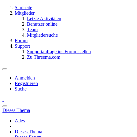
Startseite
Mitglieder
Letzte Aktivitäten
Benutzer online
Team
Mitgliedersuche
Forum
Support
Supportanfrage ins Forum stellen
Zu Threema.com
Anmelden
Registrieren
Suche
Dieses Thema
Alles
Dieses Thema