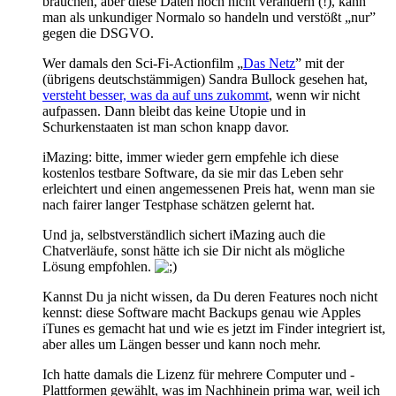
brauchen, aber diese Daten noch nicht verändern (!), kann
man als unkundiger Normalo so handeln und verstößt „nur”
gegen die DSGVO.
Wer damals den Sci-Fi-Actionfilm „
Das Netz
” mit der
(übrigens deutschstämmigen) Sandra Bullock gesehen hat,
versteht besser, was da auf uns zukommt
, wenn wir nicht
aufpassen. Dann bleibt das keine Utopie und in
Schurkenstaaten ist man schon knapp davor.
iMazing: bitte, immer wieder gern empfehle ich diese
kostenlos testbare Software, da sie mir das Leben sehr
erleichtert und einen angemessenen Preis hat, wenn man sie
nach fairer langer Testphase schätzen gelernt hat.
Und ja, selbstverständlich sichert iMazing auch die
Chatverläufe, sonst hätte ich sie Dir nicht als mögliche
Lösung empfohlen.
Kannst Du ja nicht wissen, da Du deren Features noch nicht
kennst: diese Software macht Backups genau wie Apples
iTunes es gemacht hat und wie es jetzt im Finder integriert ist,
aber alles um Längen besser und kann noch mehr.
Ich hatte damals die Lizenz für mehrere Computer und -
Plattformen gewählt, was im Nachhinein prima war, weil ich