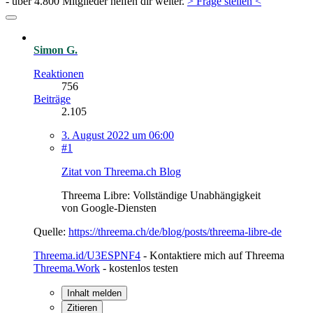
- über 4.800 Mitglieder helfen dir weiter.
> Frage stellen <
Simon G.
Reaktionen
756
Beiträge
2.105
3. August 2022 um 06:00
#1
Zitat von Threema.ch Blog
Threema Libre: Vollständige Unabhängigkeit
von Google-Diensten
Quelle:
https://threema.ch/de/blog/posts/threema-libre-de
Threema.id/U3ESPNF4
- Kontaktiere mich auf Threema
Threema.Work
- kostenlos testen
Inhalt melden
Zitieren