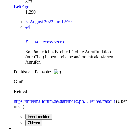
873
Beiträge
1.290
3. August 2022 um 12:39
#4
Zitat von ecosviszero
So könnte ich z.B. eine ID ohne Anruffunktion
(nur Chat) haben und eine andere mit aktivierten
Anrufen.
Du bist ein Feinspitz!
Gruß,
Retired
https://threema-forum.de/start/index.ph…-retired/#about
(Über
mich)
Inhalt melden
Zitieren