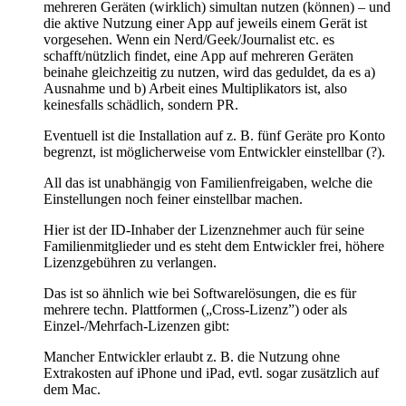
mehreren Geräten (wirklich) simultan nutzen (können) – und
die aktive Nutzung einer App auf jeweils einem Gerät ist
vorgesehen. Wenn ein Nerd/Geek/Journalist etc. es
schafft/nützlich findet, eine App auf mehreren Geräten
beinahe gleichzeitig zu nutzen, wird das geduldet, da es a)
Ausnahme und b) Arbeit eines Multiplikators ist, also
keinesfalls schädlich, sondern PR.
Eventuell ist die Installation auf z. B. fünf Geräte pro Konto
begrenzt, ist möglicherweise vom Entwickler einstellbar (?).
All das ist unabhängig von Familienfreigaben, welche die
Einstellungen noch feiner einstellbar machen.
Hier ist der ID-Inhaber der Lizenznehmer auch für seine
Familienmitglieder und es steht dem Entwickler frei, höhere
Lizenzgebühren zu verlangen.
Das ist so ähnlich wie bei Softwarelösungen, die es für
mehrere techn. Plattformen („Cross-Lizenz”) oder als
Einzel-/Mehrfach-Lizenzen gibt:
Mancher Entwickler erlaubt z. B. die Nutzung ohne
Extrakosten auf iPhone und iPad, evtl. sogar zusätzlich auf
dem Mac.