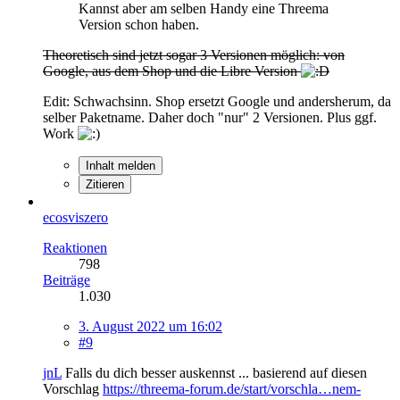
Kannst aber am selben Handy eine Threema
Version schon haben.
Theoretisch sind jetzt sogar 3 Versionen möglich: von
Google, aus dem Shop und die Libre Version
Edit: Schwachsinn. Shop ersetzt Google und andersherum, da
selber Paketname. Daher doch "nur" 2 Versionen. Plus ggf.
Work
Inhalt melden
Zitieren
ecosviszero
Reaktionen
798
Beiträge
1.030
3. August 2022 um 16:02
#9
jnL
Falls du dich besser auskennst ... basierend auf diesen
Vorschlag
https://threema-forum.de/start/vorschla…nem-