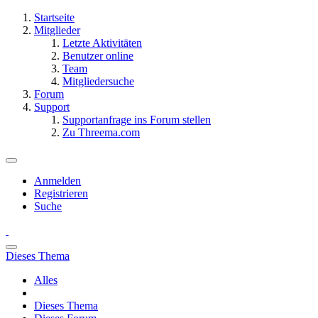
Startseite
Mitglieder
Letzte Aktivitäten
Benutzer online
Team
Mitgliedersuche
Forum
Support
Supportanfrage ins Forum stellen
Zu Threema.com
Anmelden
Registrieren
Suche
Dieses Thema
Alles
Dieses Thema