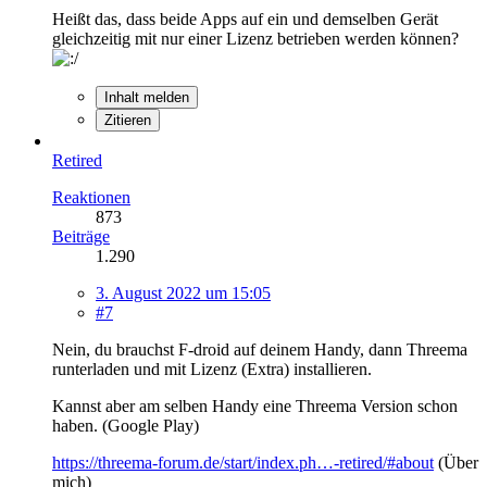
Heißt das, dass beide Apps auf ein und demselben Gerät
gleichzeitig mit nur einer Lizenz betrieben werden können?
Inhalt melden
Zitieren
Retired
Reaktionen
873
Beiträge
1.290
3. August 2022 um 15:05
#7
Nein, du brauchst F-droid auf deinem Handy, dann Threema
runterladen und mit Lizenz (Extra) installieren.
Kannst aber am selben Handy eine Threema Version schon
haben. (Google Play)
https://threema-forum.de/start/index.ph…-retired/#about
(Über
mich)