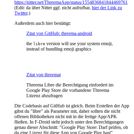
https://nitter.net/ThreemaApp/status/1554836841844469761
(Edit: da über Nitter ggf. nicht aufrufbar,
hier der Link zu
Twitter
.)
Außerdem auch hier bestätigt:
Zitat von GitHub: threema-android
the
version will use your system emoji,
libre
instead of bundling emoji graphics
Zitat von threemat
Threema Libre die Berechtigung einfordert im
Google Play Store die vorhandene Threema
Litzenz abzufragen
Die Codebasis auf GitHub ist gleich. Beim Erstellen der App
gibst du "libre" als Parameter mit, daher sollten die nicht
offenen Bibliotheken nicht mit in die fertige App/APK
fließen. In F-Droid steht jedoch unter den Berechtigungen
genau dieser Abschnitt: "Google Play Store: Darf prüfen, ob
du eine Lizenz für diese App von Google Play hast"