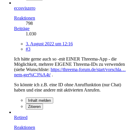
ecosviszero
Reaktionen
798
Beiträge
1.030
3. August 2022 um 12:16
#3
Ich hätte gerne auch so -mit EINER Threema-App - die
Möglichkeit, mehrere EIGENE Threema-IDs zu verwenden
(siehe Wunschliste:
https://threema-forum.de/start/vorschla…
nem-ger%C3%A4t/
.
So könnte ich z.B. eine ID ohne Anruffunktion (nur Chat)
haben und eine andere mit aktivierten Anrufen.
Inhalt melden
Zitieren
Retired
Reaktionen