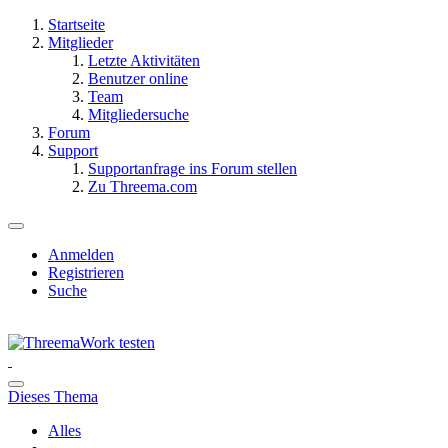
Startseite
Mitglieder
Letzte Aktivitäten
Benutzer online
Team
Mitgliedersuche
Forum
Support
Supportanfrage ins Forum stellen
Zu Threema.com
Anmelden
Registrieren
Suche
Dieses Thema
Alles