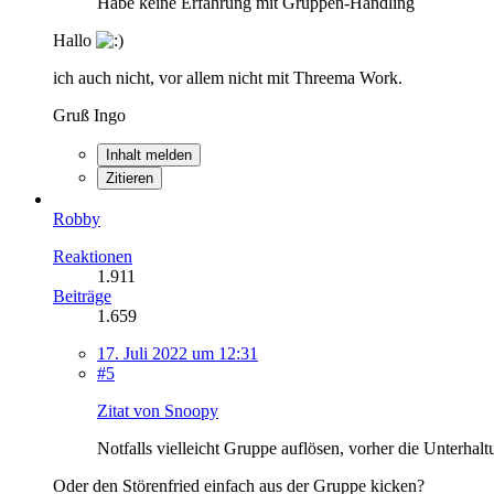
Habe keine Erfahrung mit Gruppen-Handling
Hallo
ich auch nicht, vor allem nicht mit Threema Work.
Gruß Ingo
Inhalt melden
Zitieren
Robby
Reaktionen
1.911
Beiträge
1.659
17. Juli 2022 um 12:31
#5
Zitat von Snoopy
Notfalls vielleicht Gruppe auflösen, vorher die Unterha
Oder den Störenfried einfach aus der Gruppe kicken?