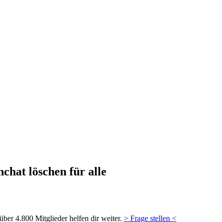
chat löschen für alle
ber 4.800 Mitglieder helfen dir weiter.
> Frage stellen <