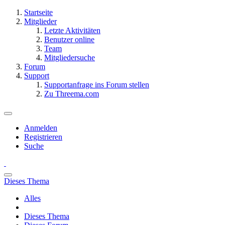
Startseite
Mitglieder
Letzte Aktivitäten
Benutzer online
Team
Mitgliedersuche
Forum
Support
Supportanfrage ins Forum stellen
Zu Threema.com
Anmelden
Registrieren
Suche
Dieses Thema
Alles
Dieses Thema