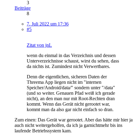
3
Beiträge
8
7. Juli 2022 um 17:36
#5
Zitat von jnL
wenn du einmal in das Verzeichnis und dessen
Unterverzeichnisse schaust, wirst du sehen, dass
da nichts ist. Zumindest nicht Verwertbares.
Denn die eigentlichen, sicheren Daten der
Threema App liegen nicht im "internen
Speicher/Android/data/" sondern unter "/data"
(und so weiter. Genauen Pfad weiß ich gerade
nicht), an den man nur mit Root-Rechten dran
kommt. Wenn das Gerät nicht gerootet war,
kommt man da also gar nicht einfach so dran.
Zum einen: Das Gerät war gerootet. Aber das hätte mir hier ja
auch nicht weitergeholfen, da ich ja garnichtmehr bis ins
laufende Betriebssystem kam.