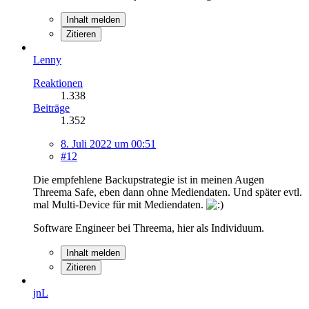
Inhalt melden
Zitieren
Lenny
Reaktionen
1.338
Beiträge
1.352
8. Juli 2022 um 00:51
#12
Die empfehlene Backupstrategie ist in meinen Augen
Threema Safe, eben dann ohne Mediendaten. Und später evtl.
mal Multi-Device für mit Mediendaten.
Software Engineer bei Threema, hier als Individuum.
Inhalt melden
Zitieren
jnL