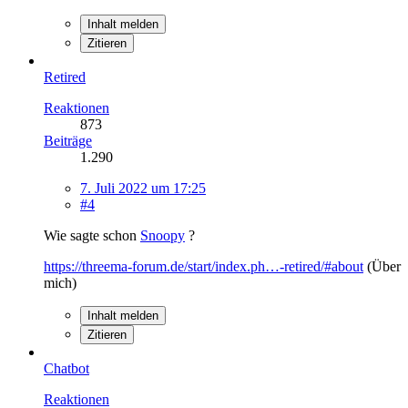
Inhalt melden
Zitieren
Retired
Reaktionen
873
Beiträge
1.290
7. Juli 2022 um 17:25
#4
Wie sagte schon
Snoopy
?
https://threema-forum.de/start/index.ph…-retired/#about
(Über
mich)
Inhalt melden
Zitieren
Chatbot
Reaktionen