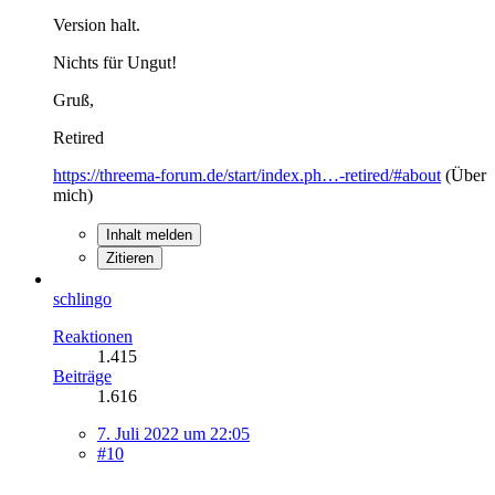
Version halt.
Nichts für Ungut!
Gruß,
Retired
https://threema-forum.de/start/index.ph…-retired/#about
(Über
mich)
Inhalt melden
Zitieren
schlingo
Reaktionen
1.415
Beiträge
1.616
7. Juli 2022 um 22:05
#10