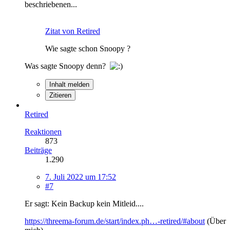
beschriebenen...
Zitat von Retired
Wie sagte schon Snoopy ?
Was sagte Snoopy denn?
Inhalt melden
Zitieren
Retired
Reaktionen
873
Beiträge
1.290
7. Juli 2022 um 17:52
#7
Er sagt: Kein Backup kein Mitleid....
https://threema-forum.de/start/index.ph…-retired/#about
(Über