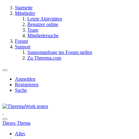
Startseite
Mitglieder
Letzte Aktivitäten
Benutzer online
Team
Mitgliedersuche
Forum
Support
Supportanfrage ins Forum stellen
Zu Threema.com
Anmelden
Registrieren
Suche
Dieses Thema
Alles