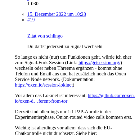
1.030
15. Dezember 2022 um 10:28
#19
Zitat von schlingo
Du darfst jederzeit zu Signal wechseln.
So lange es nicht (nur) um Funktionen geht, würde ich eher
zum Signal-Fork Session (Link:
https://getsession.org/
)
wechseln oder neben Threema ergänzen - kommt ohne
Telefon und Email aus und hat zusätzlich noch das Oxen
Service Node network. (Dokumentation:
https://oxen.io/session-lokinet
)
Vor allem das Lokinet ist interessant:
https://github.com/oxen-
io/oxen-d…ferent-from-tor
Derzeit sind allerdings nur 1:1 P2P-Anrufe in der
Experimentierphase. Onion-routed video calls kommen erst.
Wichtig ist allerdings vor allem, dass sich die EU-
Chatkontrolle nicht durchsetzt. Siehe hier: