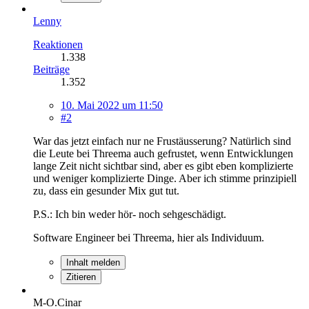
Lenny
Reaktionen
1.338
Beiträge
1.352
10. Mai 2022 um 11:50
#2
War das jetzt einfach nur ne Frustäusserung? Natürlich sind
die Leute bei Threema auch gefrustet, wenn Entwicklungen
lange Zeit nicht sichtbar sind, aber es gibt eben komplizierte
und weniger komplizierte Dinge. Aber ich stimme prinzipiell
zu, dass ein gesunder Mix gut tut.
P.S.: Ich bin weder hör- noch sehgeschädigt.
Software Engineer bei Threema, hier als Individuum.
Inhalt melden
Zitieren
M-O.Cinar