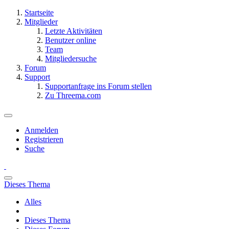
Startseite
Mitglieder
Letzte Aktivitäten
Benutzer online
Team
Mitgliedersuche
Forum
Support
Supportanfrage ins Forum stellen
Zu Threema.com
Anmelden
Registrieren
Suche
Dieses Thema
Alles
Dieses Thema