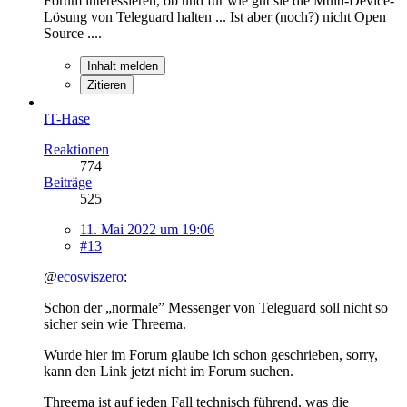
Forum interessieren, ob und für wie gut sie die Multi-Device-
Lösung von Teleguard halten ... Ist aber (noch?) nicht Open
Source ....
Inhalt melden
Zitieren
IT-Hase
Reaktionen
774
Beiträge
525
11. Mai 2022 um 19:06
#13
@
ecosviszero
:
Schon der „normale” Messenger von Teleguard soll nicht so
sicher sein wie Threema.
Wurde hier im Forum glaube ich schon geschrieben, sorry,
kann den Link jetzt nicht im Forum suchen.
Threema ist auf jeden Fall technisch führend, was die