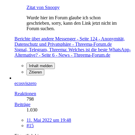
Zitat von Snoopy
Wurde hier im Forum glaube ich schon
geschrieben, sorry, kann den Link jetzt nicht im
Forum suchen.
Berichte über andere Messenger - Seite 124 - Anonymität,
Datenschutz und Privatsphäre - Threema-Forum.de
Signal, Telegram, Threema: Welches ist die beste WhatsApp-
Alternative? - Seite 6 - News - Threema-Forum.de
Inhalt melden
Zitieren
ecosviszero
Reaktionen
798
Beiträge
1.030
11. Mai 2022 um 19:48
#15