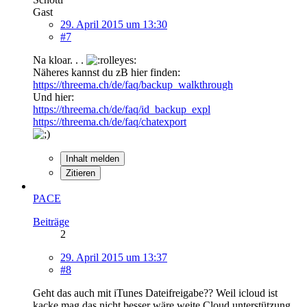
Gast
29. April 2015 um 13:30
#7
Na kloar. . .
Näheres kannst du zB hier finden:
https://threema.ch/de/faq/backup_walkthrough
Und hier:
https://threema.ch/de/faq/id_backup_expl
https://threema.ch/de/faq/chatexport
Inhalt melden
Zitieren
PACE
Beiträge
2
29. April 2015 um 13:37
#8
Geht das auch mit iTunes Dateifreigabe?? Weil icloud ist
kacke mag das nicht besser wäre weite Cloud unterstützung.