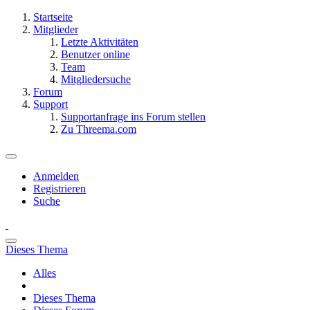
Startseite
Mitglieder
Letzte Aktivitäten
Benutzer online
Team
Mitgliedersuche
Forum
Support
Supportanfrage ins Forum stellen
Zu Threema.com
Anmelden
Registrieren
Suche
Dieses Thema
Alles
Dieses Thema