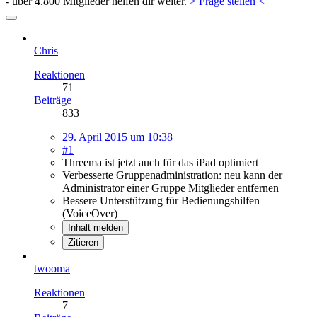
- über 4.800 Mitglieder helfen dir weiter.
> Frage stellen <
Chris
Reaktionen
71
Beiträge
833
29. April 2015 um 10:38
#1
Threema ist jetzt auch für das iPad optimiert
Verbesserte Gruppenadministration: neu kann der
Administrator einer Gruppe Mitglieder entfernen
Bessere Unterstützung für Bedienungshilfen
(VoiceOver)
Inhalt melden
Zitieren
twooma
Reaktionen
7