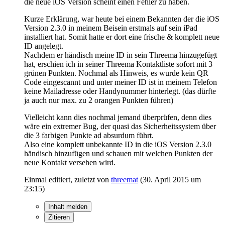
die neue iOS Version scheint einen Fehler zu haben.
Kurze Erklärung, war heute bei einem Bekannten der die iOS
Version 2.3.0 in meinem Beisein erstmals auf sein iPad
installiert hat. Somit hatte er dort eine frische & komplett neue
ID angelegt.
Nachdem er händisch meine ID in sein Threema hinzugefügt
hat, erschien ich in seiner Threema Kontaktliste sofort mit 3
grünen Punkten. Nochmal als Hinweis, es wurde kein QR
Code eingescannt und unter meiner ID ist in meinem Telefon
keine Mailadresse oder Handynummer hinterlegt. (das dürfte
ja auch nur max. zu 2 orangen Punkten führen)
Vielleicht kann dies nochmal jemand überprüfen, denn dies
wäre ein extremer Bug, der quasi das Sicherheitssystem über
die 3 farbigen Punkte ad absurdum führt.
Also eine komplett unbekannte ID in die iOS Version 2.3.0
händisch hinzufügen und schauen mit welchen Punkten der
neue Kontakt versehen wird.
Einmal editiert, zuletzt von
threemat
(
30. April 2015 um
23:15
)
Inhalt melden
Zitieren