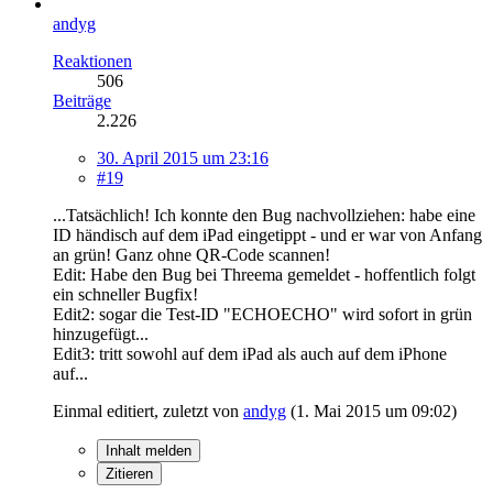
andyg
Reaktionen
506
Beiträge
2.226
30. April 2015 um 23:16
#19
...Tatsächlich! Ich konnte den Bug nachvollziehen: habe eine
ID händisch auf dem iPad eingetippt - und er war von Anfang
an grün! Ganz ohne QR-Code scannen!
Edit: Habe den Bug bei Threema gemeldet - hoffentlich folgt
ein schneller Bugfix!
Edit2: sogar die Test-ID "ECHOECHO" wird sofort in grün
hinzugefügt...
Edit3: tritt sowohl auf dem iPad als auch auf dem iPhone
auf...
Einmal editiert, zuletzt von
andyg
(
1. Mai 2015 um 09:02
)
Inhalt melden
Zitieren