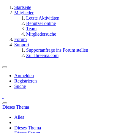
Startseite
Mitglieder
Letzte Aktivitäten
Benutzer online
Team
Mitgliedersuche
Forum
Support
Supportanfrage ins Forum stellen
Zu Threema.com
Anmelden
Registrieren
Suche
Dieses Thema
Alles
Dieses Thema