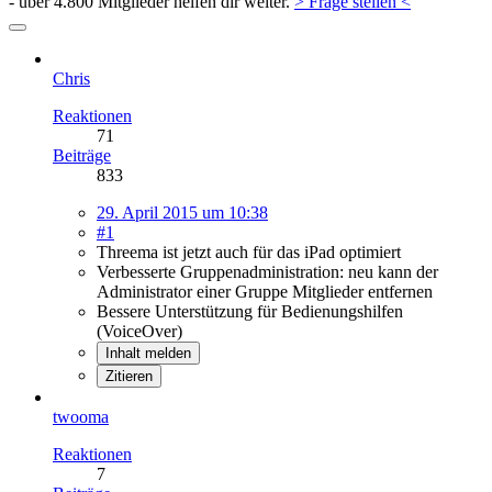
- über 4.800 Mitglieder helfen dir weiter.
> Frage stellen <
Chris
Reaktionen
71
Beiträge
833
29. April 2015 um 10:38
#1
Threema ist jetzt auch für das iPad optimiert
Verbesserte Gruppenadministration: neu kann der
Administrator einer Gruppe Mitglieder entfernen
Bessere Unterstützung für Bedienungshilfen
(VoiceOver)
Inhalt melden
Zitieren
twooma
Reaktionen
7