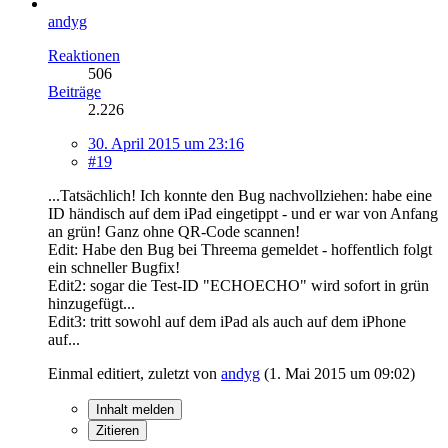
andyg
Reaktionen
506
Beiträge
2.226
30. April 2015 um 23:16
#19
...Tatsächlich! Ich konnte den Bug nachvollziehen: habe eine
ID händisch auf dem iPad eingetippt - und er war von Anfang
an grün! Ganz ohne QR-Code scannen!
Edit: Habe den Bug bei Threema gemeldet - hoffentlich folgt
ein schneller Bugfix!
Edit2: sogar die Test-ID "ECHOECHO" wird sofort in grün
hinzugefügt...
Edit3: tritt sowohl auf dem iPad als auch auf dem iPhone
auf...
Einmal editiert, zuletzt von
andyg
(
1. Mai 2015 um 09:02
)
Inhalt melden
Zitieren