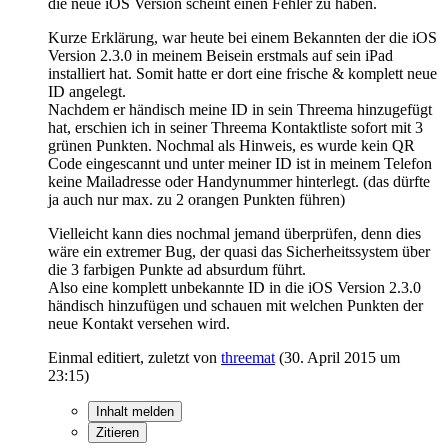
die neue iOS Version scheint einen Fehler zu haben.
Kurze Erklärung, war heute bei einem Bekannten der die iOS
Version 2.3.0 in meinem Beisein erstmals auf sein iPad
installiert hat. Somit hatte er dort eine frische & komplett neue
ID angelegt.
Nachdem er händisch meine ID in sein Threema hinzugefügt
hat, erschien ich in seiner Threema Kontaktliste sofort mit 3
grünen Punkten. Nochmal als Hinweis, es wurde kein QR
Code eingescannt und unter meiner ID ist in meinem Telefon
keine Mailadresse oder Handynummer hinterlegt. (das dürfte
ja auch nur max. zu 2 orangen Punkten führen)
Vielleicht kann dies nochmal jemand überprüfen, denn dies
wäre ein extremer Bug, der quasi das Sicherheitssystem über
die 3 farbigen Punkte ad absurdum führt.
Also eine komplett unbekannte ID in die iOS Version 2.3.0
händisch hinzufügen und schauen mit welchen Punkten der
neue Kontakt versehen wird.
Einmal editiert, zuletzt von
threemat
(
30. April 2015 um
23:15
)
Inhalt melden
Zitieren