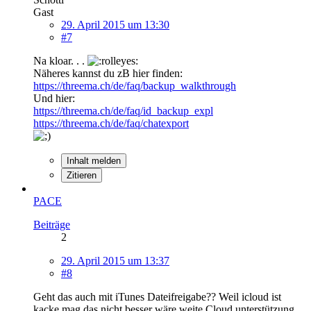
Gast
29. April 2015 um 13:30
#7
Na kloar. . .
Näheres kannst du zB hier finden:
https://threema.ch/de/faq/backup_walkthrough
Und hier:
https://threema.ch/de/faq/id_backup_expl
https://threema.ch/de/faq/chatexport
Inhalt melden
Zitieren
PACE
Beiträge
2
29. April 2015 um 13:37
#8
Geht das auch mit iTunes Dateifreigabe?? Weil icloud ist
kacke mag das nicht besser wäre weite Cloud unterstützung.