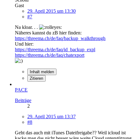
Gast
29. April 2015 um 13:30
#7
Na kloar. . .
Näheres kannst du zB hier finden:
https://threema.ch/de/faq/backup_walkthrough
Und hier:
https://threema.ch/de/faq/id_backup_expl
https://threema.ch/de/faq/chatexport
Inhalt melden
Zitieren
PACE
Beiträge
2
29. April 2015 um 13:37
#8
Geht das auch mit iTunes Dateifreigabe?? Weil icloud ist
kacke mag das nicht besser wäre weite Cloud unterstützung.