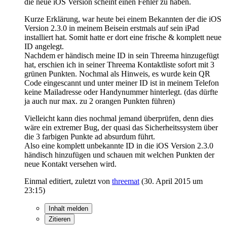
die neue iOS Version scheint einen Fehler zu haben.
Kurze Erklärung, war heute bei einem Bekannten der die iOS
Version 2.3.0 in meinem Beisein erstmals auf sein iPad
installiert hat. Somit hatte er dort eine frische & komplett neue
ID angelegt.
Nachdem er händisch meine ID in sein Threema hinzugefügt
hat, erschien ich in seiner Threema Kontaktliste sofort mit 3
grünen Punkten. Nochmal als Hinweis, es wurde kein QR
Code eingescannt und unter meiner ID ist in meinem Telefon
keine Mailadresse oder Handynummer hinterlegt. (das dürfte
ja auch nur max. zu 2 orangen Punkten führen)
Vielleicht kann dies nochmal jemand überprüfen, denn dies
wäre ein extremer Bug, der quasi das Sicherheitssystem über
die 3 farbigen Punkte ad absurdum führt.
Also eine komplett unbekannte ID in die iOS Version 2.3.0
händisch hinzufügen und schauen mit welchen Punkten der
neue Kontakt versehen wird.
Einmal editiert, zuletzt von
threemat
(
30. April 2015 um
23:15
)
Inhalt melden
Zitieren