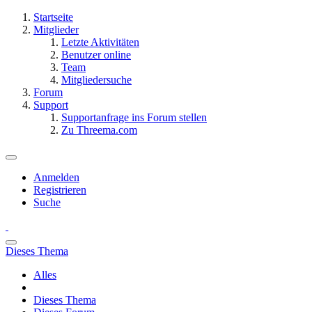
Startseite
Mitglieder
Letzte Aktivitäten
Benutzer online
Team
Mitgliedersuche
Forum
Support
Supportanfrage ins Forum stellen
Zu Threema.com
Anmelden
Registrieren
Suche
Dieses Thema
Alles
Dieses Thema