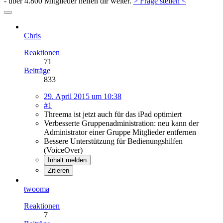
- über 4.800 Mitglieder helfen dir weiter.
> Frage stellen <
Chris
Reaktionen
71
Beiträge
833
29. April 2015 um 10:38
#1
Threema ist jetzt auch für das iPad optimiert
Verbesserte Gruppenadministration: neu kann der
Administrator einer Gruppe Mitglieder entfernen
Bessere Unterstützung für Bedienungshilfen
(VoiceOver)
Inhalt melden
Zitieren
twooma
Reaktionen
7