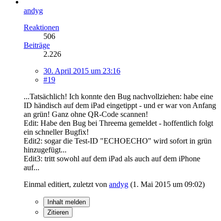
andyg
Reaktionen
506
Beiträge
2.226
30. April 2015 um 23:16
#19
...Tatsächlich! Ich konnte den Bug nachvollziehen: habe eine
ID händisch auf dem iPad eingetippt - und er war von Anfang
an grün! Ganz ohne QR-Code scannen!
Edit: Habe den Bug bei Threema gemeldet - hoffentlich folgt
ein schneller Bugfix!
Edit2: sogar die Test-ID "ECHOECHO" wird sofort in grün
hinzugefügt...
Edit3: tritt sowohl auf dem iPad als auch auf dem iPhone
auf...
Einmal editiert, zuletzt von
andyg
(
1. Mai 2015 um 09:02
)
Inhalt melden
Zitieren