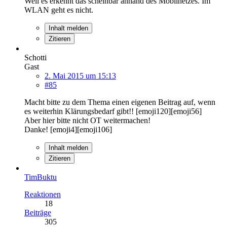
Weil es erkennt das scheinbar anhand des Mobilnetzes. Im
WLAN geht es nicht.
Inhalt melden
Zitieren
Schotti
Gast
2. Mai 2015 um 15:13
#85
Macht bitte zu dem Thema einen eigenen Beitrag auf, wenn
es weiterhin Klärungsbedarf gibt!! [emoji120][emoji56]
Aber hier bitte nicht OT weitermachen!
Danke! [emoji4][emoji106]
Inhalt melden
Zitieren
TimBuktu
Reaktionen
18
Beiträge
305