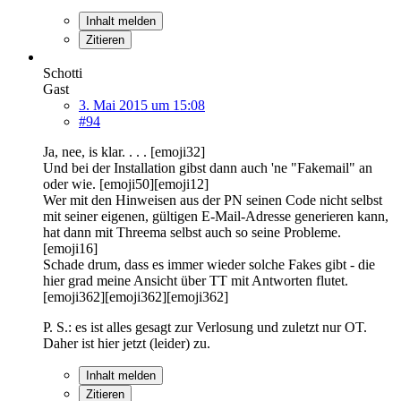
Inhalt melden
Zitieren
Schotti
Gast
3. Mai 2015 um 15:08
#94
Ja, nee, is klar. . . . [emoji32]
Und bei der Installation gibst dann auch 'ne "Fakemail" an
oder wie. [emoji50][emoji12]
Wer mit den Hinweisen aus der PN seinen Code nicht selbst
mit seiner eigenen, gültigen E-Mail-Adresse generieren kann,
hat dann mit Threema selbst auch so seine Probleme.
[emoji16]
Schade drum, dass es immer wieder solche Fakes gibt - die
hier grad meine Ansicht über TT mit Antworten flutet.
[emoji362][emoji362][emoji362]
P. S.: es ist alles gesagt zur Verlosung und zuletzt nur OT.
Daher ist hier jetzt (leider) zu.
Inhalt melden
Zitieren