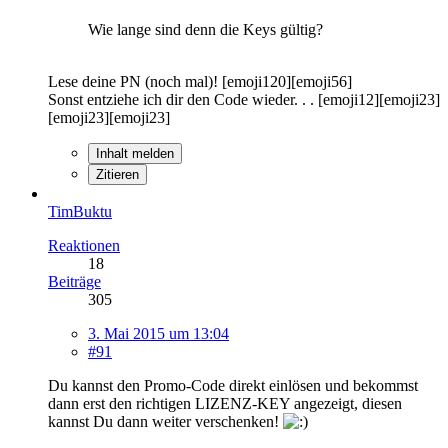
Wie lange sind denn die Keys gültig?
Lese deine PN (noch mal)! [emoji120][emoji56]
Sonst entziehe ich dir den Code wieder. . . [emoji12][emoji23]
[emoji23][emoji23]
Inhalt melden
Zitieren
TimBuktu
Reaktionen
18
Beiträge
305
3. Mai 2015 um 13:04
#91
Du kannst den Promo-Code direkt einlösen und bekommst
dann erst den richtigen LIZENZ-KEY angezeigt, diesen
kannst Du dann weiter verschenken!