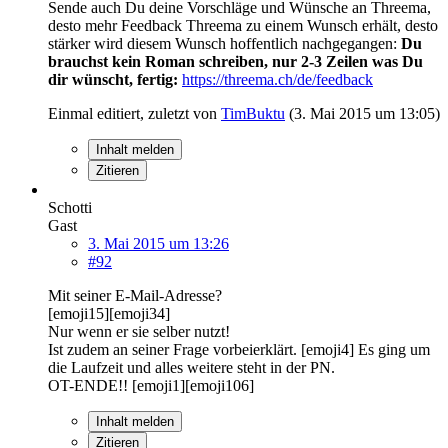
Sende auch Du deine Vorschläge und Wünsche an Threema,
desto mehr Feedback Threema zu einem Wunsch erhält, desto
stärker wird diesem Wunsch hoffentlich nachgegangen:
Du
brauchst kein Roman schreiben, nur 2-3 Zeilen was Du
dir wünscht, fertig:
https://threema.ch/de/feedback
Einmal editiert, zuletzt von
TimBuktu
(
3. Mai 2015 um 13:05
)
Inhalt melden
Zitieren
Schotti
Gast
3. Mai 2015 um 13:26
#92
Mit seiner E-Mail-Adresse?
[emoji15][emoji34]
Nur wenn er sie selber nutzt!
Ist zudem an seiner Frage vorbeierklärt. [emoji4] Es ging um
die Laufzeit und alles weitere steht in der PN.
OT-ENDE!! [emoji1][emoji106]
Inhalt melden
Zitieren