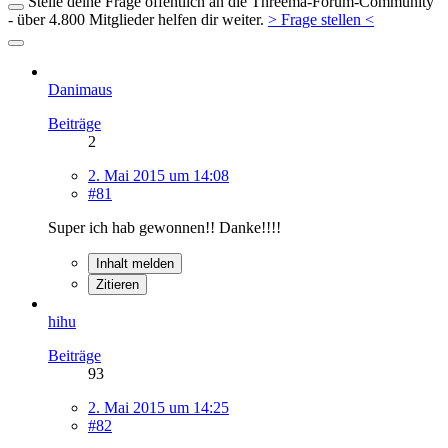
Stelle deine Frage öffentlich an die Threema-Forum-Community
- über 4.800 Mitglieder helfen dir weiter.
> Frage stellen <
Danimaus
Beiträge
2
2. Mai 2015 um 14:08
#81
Super ich hab gewonnen!! Danke!!!!
Inhalt melden
Zitieren
hihu
Beiträge
93
2. Mai 2015 um 14:25
#82