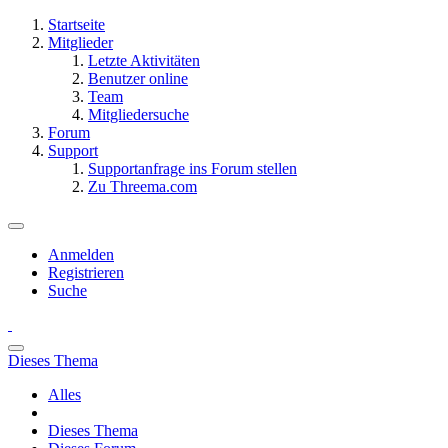
Startseite
Mitglieder
Letzte Aktivitäten
Benutzer online
Team
Mitgliedersuche
Forum
Support
Supportanfrage ins Forum stellen
Zu Threema.com
Anmelden
Registrieren
Suche
Dieses Thema
Alles
Dieses Thema