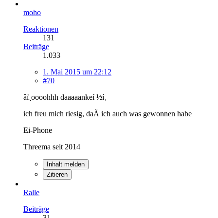
moho
Reaktionen
131
Beiträge
1.033
1. Mai 2015 um 22:12
#70
âï¸oooohhh daaaaankeí ½í¸
ich freu mich riesig, daÃ ich auch was gewonnen habe
Ei-Phone
Threema seit 2014
Inhalt melden
Zitieren
Ralle
Beiträge
31