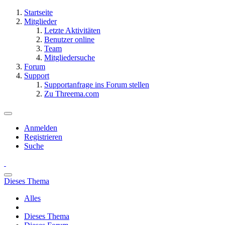
Startseite
Mitglieder
Letzte Aktivitäten
Benutzer online
Team
Mitgliedersuche
Forum
Support
Supportanfrage ins Forum stellen
Zu Threema.com
Anmelden
Registrieren
Suche
Dieses Thema
Alles
Dieses Thema