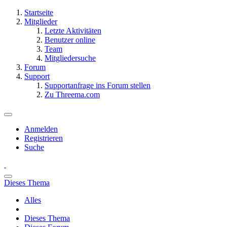
Startseite
Mitglieder
Letzte Aktivitäten
Benutzer online
Team
Mitgliedersuche
Forum
Support
Supportanfrage ins Forum stellen
Zu Threema.com
Anmelden
Registrieren
Suche
Dieses Thema
Alles
Dieses Thema