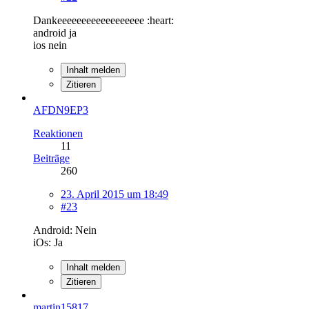
Dankeeeeeeeeeeeeeeeeee :heart:
android ja
ios nein
Inhalt melden
Zitieren
AFDN9EP3
Reaktionen
11
Beiträge
260
23. April 2015 um 18:49
#23
Android: Nein
iOs: Ja
Inhalt melden
Zitieren
martin15817