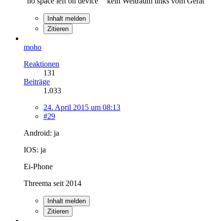
"no space left on device" "kein Weltraum links vom Gerät"
Inhalt melden
Zitieren
moho
Reaktionen
131
Beiträge
1.033
24. April 2015 um 08:13
#29
Android: ja
IOS: ja
Ei-Phone
Threema seit 2014
Inhalt melden
Zitieren