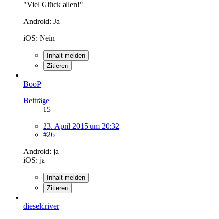
"Viel Glück allen!"
Android: Ja
iOS: Nein
Inhalt melden
Zitieren
BooP
Beiträge
15
23. April 2015 um 20:32
#26
Android: ja
iOS: ja
Inhalt melden
Zitieren
dieseldriver