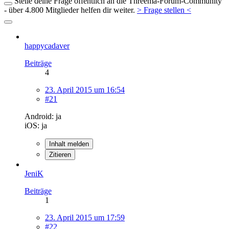
Stelle deine Frage öffentlich an die Threema-Forum-Community
- über 4.800 Mitglieder helfen dir weiter.
> Frage stellen <
happycadaver
Beiträge
4
23. April 2015 um 16:54
#21
Android: ja
iOS: ja
Inhalt melden
Zitieren
JeniK
Beiträge
1
23. April 2015 um 17:59
#22