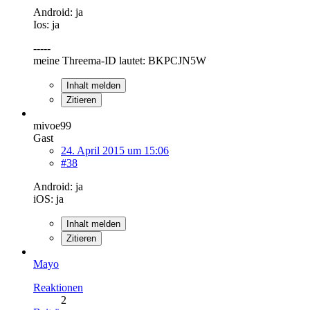
Android: ja
Ios: ja
-----
meine Threema-ID lautet: BKPCJN5W
Inhalt melden
Zitieren
mivoe99
Gast
24. April 2015 um 15:06
#38
Android: ja
iOS: ja
Inhalt melden
Zitieren
Mayo
Reaktionen
2