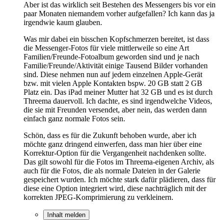
Aber ist das wirklich seit Bestehen des Messengers bis vor ein
paar Monaten niemandem vorher aufgefallen? Ich kann das ja
irgendwie kaum glauben.
Was mir dabei ein bisschen Kopfschmerzen bereitet, ist dass
die Messenger-Fotos für viele mittlerweile so eine Art
Familien/Freunde-Fotoalbum geworden sind und je nach
Familie/Freunde/Aktivität einige Tausend Bilder vorhanden
sind. Diese nehmen nun auf jedem einzelnen Apple-Gerät
bzw. mit vielen Apple Kontakten bspw. 20 GB statt 2 GB
Platz ein. Das iPad meiner Mutter hat 32 GB und es ist durch
Threema dauervoll. Ich dachte, es sind irgendwelche Videos,
die sie mit Freunden versendet, aber nein, das werden dann
einfach ganz normale Fotos sein.
Schön, dass es für die Zukunft behoben wurde, aber ich
möchte ganz dringend einwerfen, dass man hier über eine
Korrektur-Option für die Vergangenheit nachdenken sollte.
Das gilt sowohl für die Fotos im Threema-eigenen Archiv, als
auch für die Fotos, die als normale Dateien in der Galerie
gespeichert wurden. Ich möchte stark dafür plädieren, dass für
diese eine Option integriert wird, diese nachträglich mit der
korrekten JPEG-Komprimierung zu verkleinern.
Inhalt melden