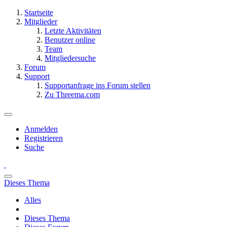
Startseite
Mitglieder
Letzte Aktivitäten
Benutzer online
Team
Mitgliedersuche
Forum
Support
Supportanfrage ins Forum stellen
Zu Threema.com
Anmelden
Registrieren
Suche
Dieses Thema
Alles
Dieses Thema