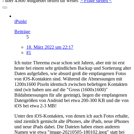
- über 4.800 Mitglieder helfen dir weiter.
> Frage stellen <
iPunkt
Beiträge
5
18. März 2022 um 22:17
#1
Ich nutze Threema zwar schon seit Jahren, aber mir ist erst
heute bei einem sehr gründlichen Backup und Sortierung alter
Daten aufgefallen, wie absurd groß die empfangenen Fotos
von iOS-Kontakten sind. Während die Abmessungen mit
1200x1600 Pixeln identisch zwischen beliebigen Kontakten
sind (wir haben uns auf die "Gross (1600x1600)"
Bildabmessungen für alle geeinigt), liegen die empfangenen
Dateigrößen von Android bei etwa 200-300 KB und die von
iOS bei etwa 2-3 MB!
Unter den iOS-Kontakten, von denen ich auch Fotos erhalte,
sind ziemlich gemischt alte iPhones, alte iPads, neue iPhones
und neue iPads dabei. Die Dateien haben einen anderen
Namen wie etwa "image-20210505-180102.jpeg" statt bei