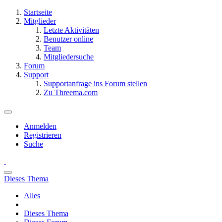
Startseite
Mitglieder
Letzte Aktivitäten
Benutzer online
Team
Mitgliedersuche
Forum
Support
Supportanfrage ins Forum stellen
Zu Threema.com
Anmelden
Registrieren
Suche
Dieses Thema
Alles
Dieses Thema