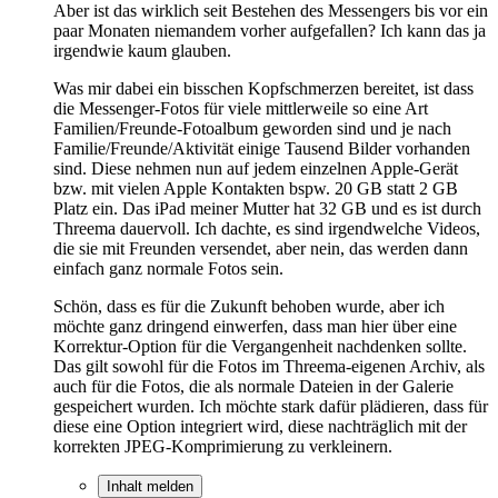
Aber ist das wirklich seit Bestehen des Messengers bis vor ein
paar Monaten niemandem vorher aufgefallen? Ich kann das ja
irgendwie kaum glauben.
Was mir dabei ein bisschen Kopfschmerzen bereitet, ist dass
die Messenger-Fotos für viele mittlerweile so eine Art
Familien/Freunde-Fotoalbum geworden sind und je nach
Familie/Freunde/Aktivität einige Tausend Bilder vorhanden
sind. Diese nehmen nun auf jedem einzelnen Apple-Gerät
bzw. mit vielen Apple Kontakten bspw. 20 GB statt 2 GB
Platz ein. Das iPad meiner Mutter hat 32 GB und es ist durch
Threema dauervoll. Ich dachte, es sind irgendwelche Videos,
die sie mit Freunden versendet, aber nein, das werden dann
einfach ganz normale Fotos sein.
Schön, dass es für die Zukunft behoben wurde, aber ich
möchte ganz dringend einwerfen, dass man hier über eine
Korrektur-Option für die Vergangenheit nachdenken sollte.
Das gilt sowohl für die Fotos im Threema-eigenen Archiv, als
auch für die Fotos, die als normale Dateien in der Galerie
gespeichert wurden. Ich möchte stark dafür plädieren, dass für
diese eine Option integriert wird, diese nachträglich mit der
korrekten JPEG-Komprimierung zu verkleinern.
Inhalt melden