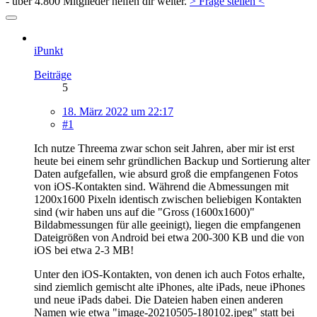
- über 4.800 Mitglieder helfen dir weiter.
> Frage stellen <
iPunkt
Beiträge
5
18. März 2022 um 22:17
#1
Ich nutze Threema zwar schon seit Jahren, aber mir ist erst
heute bei einem sehr gründlichen Backup und Sortierung alter
Daten aufgefallen, wie absurd groß die empfangenen Fotos
von iOS-Kontakten sind. Während die Abmessungen mit
1200x1600 Pixeln identisch zwischen beliebigen Kontakten
sind (wir haben uns auf die "Gross (1600x1600)"
Bildabmessungen für alle geeinigt), liegen die empfangenen
Dateigrößen von Android bei etwa 200-300 KB und die von
iOS bei etwa 2-3 MB!
Unter den iOS-Kontakten, von denen ich auch Fotos erhalte,
sind ziemlich gemischt alte iPhones, alte iPads, neue iPhones
und neue iPads dabei. Die Dateien haben einen anderen
Namen wie etwa "image-20210505-180102.jpeg" statt bei